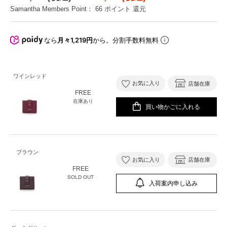
Samantha Members Point：
66
ポイント 還元
なら
月々1,219円
から。分割手数料無料
ワインレッド
お気に入り
店舗在庫
FREE
在庫あり
買い物かごに入れる
ブラウン
お気に入り
店舗在庫
FREE
SOLD OUT
入荷案内申し込み