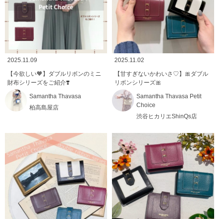
2025.11.09
2025.11.02
【今欲しい🧡】ダブルリボンのミニ
【甘すぎないかわいさ♡】🎀ダブル
財布シリーズをご紹介❣️
リボンシリーズ🎀
Samantha Thavasa
Samantha Thavasa Petit
Choice
柏高島屋店
渋谷ヒカリエShinQs店