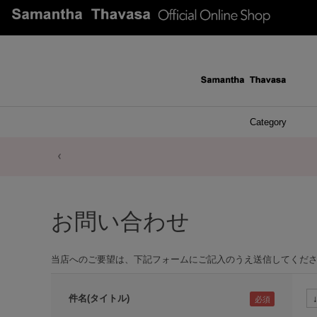
Category
ファッシ
ケース 
アク
ブレ
ネッ
イヤ
イヤ
財布
チ
ア
ト
バ
リ
ピ
お問い合わせ
当店へのご要望は、下記フォームにご記入のうえ送信してくだ
件名(タイトル)