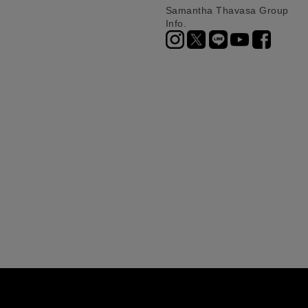
Samantha Thavasa Group
Info.
ニ決済（前払い）、
に、配送いたします。
配送業者となる場合が
とし、8日以内にご連
詳しくはこちら
お届けいたします。
プレゼントの場合はご
って異なります。
時に届かない場合もご
合
詳しくはこちら