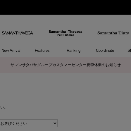
New Arrival
Features
Ranking
Coordinate
S
ョングッズ
/ ポーチ
セサリー
スレット
クレス
リング
ーカフ
/小物
ャーム
パレル
ップス
ッグ
ング
アス
ハンドバッグ
トートバッグ
ショルダーバッグ
ボストンバッグ
リュック/バックパック
ボディバッグ/ウエストポーチ
ウォレットショルダーバッグ
ミニバッグ
キャリーバッグ/スポーツバッグ
パソコンケース/パソコンバッグ
A4対応/通勤通学バッグ
ケアアイテム
バッグその他
長財布
折財布/ミニ財布
コインケース/マルチケース
財布/小物その他
ポーチ
カードケース/名刺入れ
キーケース
パスケース
モバイルグッズ
フラグメントケース
ケース/ポーチその他
ファスナートップチャーム
バッグチャーム
チャームその他
リング
ネックレス
ピアス
イヤリング
イヤーカフ
ブレスレット/バングル
アンクレット
時計
アクセサリーその他
帽子
レッグウェア
ストール
Tシャツ
ネクタイ
傘
アンダーウェア/ソックス
ファッショングッズその他
トップス
ボトム
ワンピース
ジャケット/アウター
ファッショングッズ
アパレルその他
雑貨/インテリア
ホビー/ステーショナリー
雑貨/インテリアその他
ポロシャツ(半袖)
ポロシャツ(長袖)
プルオーバー
パーカー
セーター/ベスト
ワンピース
トップスその他
リング
ピンキーリング
ペアリング
ネックレス
ペアネックレス
サマンサタバサグループカスタマーセンター夏季休業のお知らせ
さい。