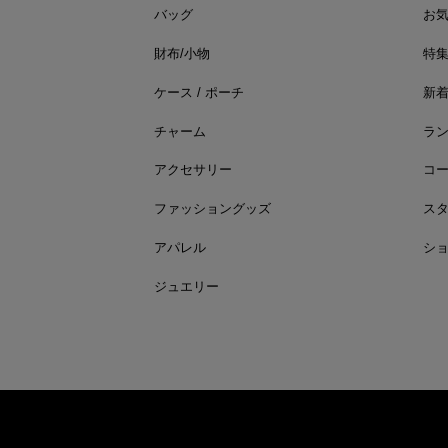
バッグ
お
財布/小物
特
ケース / ポーチ
新
チャーム
ラ
アクセサリー
コ
ファッショングッズ
ス
アパレル
シ
ジュエリー