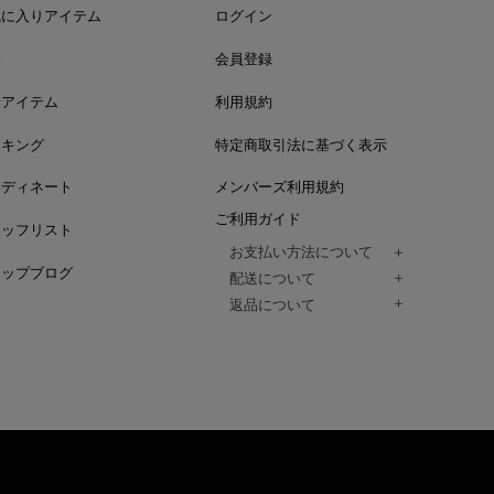
気に入りアイテム
ログイン
集
会員登録
着アイテム
利用規約
ンキング
特定商取引法に基づく表示
ーディネート
メンバーズ利用規約
ご利用ガイド
タッフリスト
お支払い方法について
ョップブログ
クレジットカード、代金引換、コンビ
配送について
Paidy（翌月払い）、
ご注文商品は、佐川急便にてご注文毎
返品について
amazon payをご利用いただけます。
（一部地域については佐川急便以外の
以下の各号の場合に限り受け付けるもの
ございます。）
絡いただいた場合、
通常はご注文日の翌日以降、3日程度で
返品もしくは交換をお受けします。（
お届けまでの日数はお届け先住所によ
購入者様への返金となります。）
また、天候や道路状況により、指定日
商品が不良品であった場合
ざいますので
ご注文内容と異なる商品が到着した場
あらかじめご了承ください。
配送中に商品が破損した場合
アパレル商品（衣料品） ※交換不可