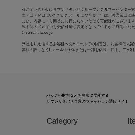
※お問い合わせはサマンサタバサグループカスタマーセンター
土・日・祝日にいただいたメールにつきましては、翌営業日以降
また、内容により回答にお日にちをいただく可能性がございま
※下記のドメインを受信可能な設定となっているかご確認いた
@samantha.co.jp
弊社より送信するお客様へのEメールでの回答は、お客様個人宛
弊社の許可なくEメールの全体または一部を複製、転用、二次利
バッグや財布などを豊富に展開する
サマンサタバサ直営のファッション通販サイト
Category
It