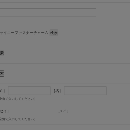
ャイニーファスナーチャーム
姓］
［名］
全角で入力してください）
セイ］
［メイ］
全角で入力してください）