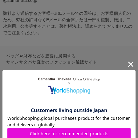
@samantha.co.jp
弊社より送信するお客様へのEメールでの回答は、お客様個人宛の
ため、弊社の許可なくEメールの全体または一部を複製、転用、二
次利用、公表等することは、著作権法上、認められておりませんの
でご注意ください。
バッグや財布などを豊富に展開する
サマンサタバサ直営のファッション通販サイト
CONTENTS
お気に入りアイテム
特集
新着アイテム
ランキング