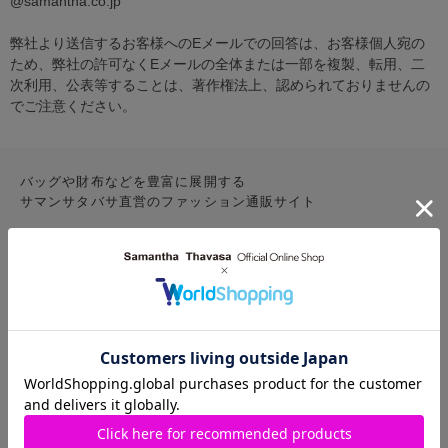
@samantha.co.jp
弊社より送信するお客様へのEメールでの回答は、お客様個人宛の
ため、弊社の許可なくEメールの全体または一部を複製、転用、二
次利用、公表等することは、著作権法上、認められておりませんの
でご注意ください。
バッグや財布などを豊富に展開する
サマンサタバサ直営のファッション通販サイト
CONTENTS
お気に入りアイテム
特集
新着アイテム
ランキング