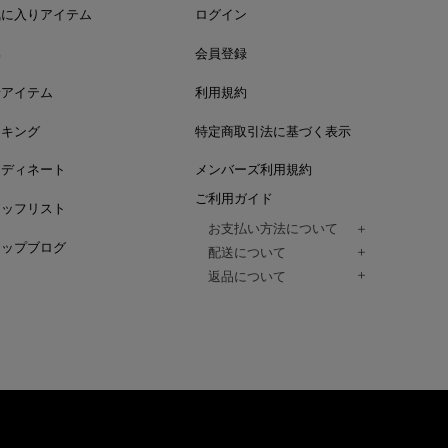
気に入りアイテム
ログイン
集
会員登録
着アイテム
利用規約
ンキング
特定商取引法に基づく表示
ーディネート
メンバーズ利用規約
ご利用ガイド
タッフリスト
お支払い方法について
ョップブログ
クレジットカード、代金引換、コンビ
配送について
Paidy（翌月払い）、
ご注文商品は、佐川急便にてご注文毎
返品について
amazon payをご利用いただけます。
（一部地域については佐川急便以外の
以下の各号の場合に限り受け付けるもの
ございます。）
絡いただいた場合、
通常はご注文日の翌日以降、3日程度で
返品もしくは交換をお受けします。（
お届けまでの日数はお届け先住所によ
購入者様への返金となります。）
また、天候や道路状況により、指定日
商品が不良品であった場合
ざいますので
ご注文内容と異なる商品が到着した場
あらかじめご了承ください。
配送中に商品が破損した場合
アパレル商品（衣料品） ※交換不可