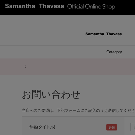
Category
ファッシ
ケース 
アク
ブレ
ネッ
イヤ
イヤ
財布
チ
ア
ト
バ
リ
ピ
お問い合わせ
当店へのご要望は、下記フォームにご記入のうえ送信してくだ
件名(タイトル)