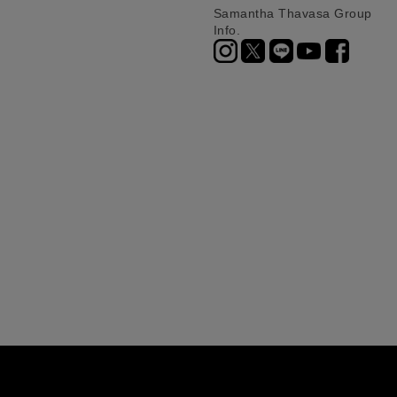
Samantha Thavasa Group
Info.
ニ決済（前払い）、
に、配送いたします。
配送業者となる場合が
とし、8日以内にご連
詳しくはこちら
お届けいたします。
プレゼントの場合はご
って異なります。
時に届かない場合もご
合
詳しくはこちら