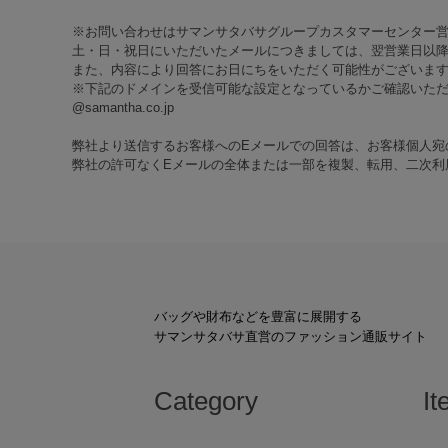
※お問い合わせはサマンサタバサグループカスタマーセンター
土・日・祝日にいただいたメールにつきましては、翌営業日以降
また、内容により回答にお日にちをいただく可能性がございま
※下記のドメインを受信可能な設定となっているかご確認いた
@samantha.co.jp
弊社より送信するお客様へのEメールでの回答は、お客様個人宛
弊社の許可なくEメールの全体または一部を複製、転用、二次利
バッグや財布などを豊富に展開する
サマンサタバサ直営のファッション通販サイト
Category
It