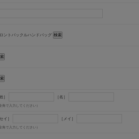
ロントバックルハンドバッグ
姓］
［名］
全角で入力してください）
セイ］
［メイ］
全角で入力してください）