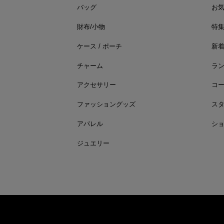
バッグ
お
財布/小物
特
ケース / ポーチ
新
チャーム
ラ
アクセサリー
コ
ファッショングッズ
ス
アパレル
シ
ジュエリー