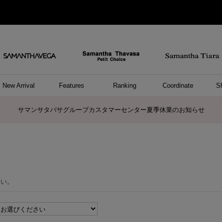
New Arrival
Features
Ranking
Coordinate
S
ョングッズ
/ ポーチ
セサリー
スレット
クレス
リング
ーカフ
/小物
ャーム
パレル
ップス
ッグ
ング
アス
ハンドバッグ
トートバッグ
ショルダーバッグ
ボストンバッグ
リュック/バックパック
ボディバッグ/ウエストポーチ
ウォレットショルダーバッグ
ミニバッグ
キャリーバッグ/スポーツバッグ
パソコンケース/パソコンバッグ
A4対応/通勤通学バッグ
ケアアイテム
バッグその他
長財布
折財布/ミニ財布
コインケース/マルチケース
財布/小物その他
ポーチ
カードケース/名刺入れ
キーケース
パスケース
モバイルグッズ
フラグメントケース
ケース/ポーチその他
ファスナートップチャーム
バッグチャーム
チャームその他
リング
ネックレス
ピアス
イヤリング
イヤーカフ
ブレスレット/バングル
アンクレット
時計
アクセサリーその他
帽子
レッグウェア
ストール
Tシャツ
ネクタイ
傘
アンダーウェア/ソックス
ファッショングッズその他
トップス
ボトム
ワンピース
ジャケット/アウター
ファッショングッズ
アパレルその他
雑貨/インテリア
ホビー/ステーショナリー
雑貨/インテリアその他
ポロシャツ(半袖)
ポロシャツ(長袖)
プルオーバー
パーカー
セーター/ベスト
ワンピース
トップスその他
リング
ピンキーリング
ペアリング
ネックレス
ペアネックレス
サマンサタバサグループカスタマーセンター夏季休業のお知らせ
さい。