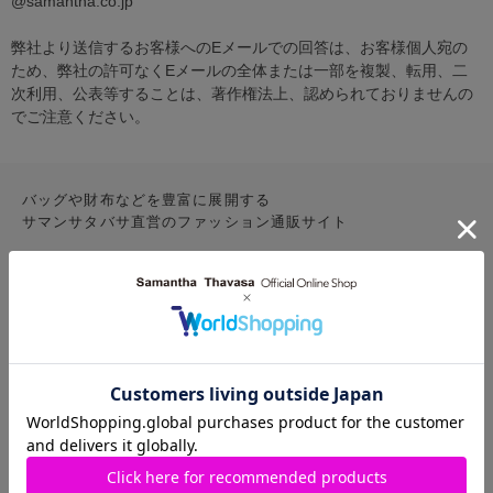
@samantha.co.jp
弊社より送信するお客様へのEメールでの回答は、お客様個人宛の
ため、弊社の許可なくEメールの全体または一部を複製、転用、二
次利用、公表等することは、著作権法上、認められておりませんの
でご注意ください。
バッグや財布などを豊富に展開する
サマンサタバサ直営のファッション通販サイト
CONTENTS
お気に入りアイテム
特集
新着アイテム
ランキング