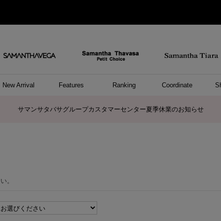
New Arrival
Features
Ranking
Coordinate
S
ョングッズ
/ ポーチ
セサリー
スレット
クレス
リング
ーカフ
/小物
ャーム
パレル
ップス
ッグ
ング
アス
ハンドバッグ
トートバッグ
ショルダーバッグ
ボストンバッグ
リュック/バックパック
ボディバッグ/ウエストポーチ
ウォレットショルダーバッグ
ミニバッグ
キャリーバッグ/スポーツバッグ
パソコンケース/パソコンバッグ
A4対応/通勤通学バッグ
ケアアイテム
バッグその他
長財布
折財布/ミニ財布
コインケース/マルチケース
財布/小物その他
ポーチ
カードケース/名刺入れ
キーケース
パスケース
モバイルグッズ
フラグメントケース
ケース/ポーチその他
ファスナートップチャーム
バッグチャーム
チャームその他
リング
ネックレス
ピアス
イヤリング
イヤーカフ
ブレスレット/バングル
アンクレット
時計
アクセサリーその他
帽子
レッグウェア
ストール
Tシャツ
ネクタイ
傘
アンダーウェア/ソックス
ファッショングッズその他
トップス
ボトム
ワンピース
ジャケット/アウター
ファッショングッズ
アパレルその他
雑貨/インテリア
ホビー/ステーショナリー
雑貨/インテリアその他
ポロシャツ(半袖)
ポロシャツ(長袖)
プルオーバー
パーカー
セーター/ベスト
ワンピース
トップスその他
リング
ピンキーリング
ペアリング
ネックレス
ペアネックレス
サマンサタバサグループカスタマーセンター夏季休業のお知らせ
さい。