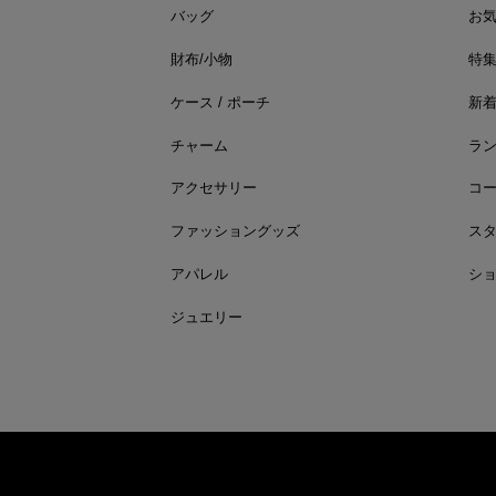
バッグ
お
財布/小物
特
ケース / ポーチ
新
チャーム
ラ
アクセサリー
コ
ファッショングッズ
ス
アパレル
シ
ジュエリー