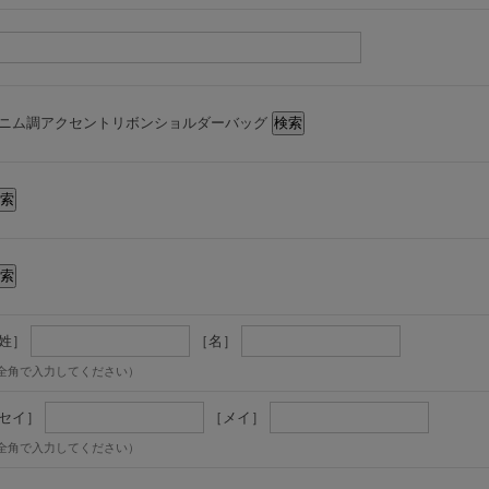
ニム調アクセントリボンショルダーバッグ
姓］
［名］
全角で入力してください）
セイ］
［メイ］
全角で入力してください）