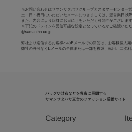
※お問い合わせはサマンサタバサグループカスタマーセンター
土・日・祝日にいただいたメールにつきましては、翌営業日以降
また、内容により回答にお日にちをいただく可能性がございま
※下記のドメインを受信可能な設定となっているかご確認いた
@samantha.co.jp
弊社より送信するお客様へのEメールでの回答は、お客様個人宛
弊社の許可なくEメールの全体または一部を複製、転用、二次利
バッグや財布などを豊富に展開する
サマンサタバサ直営のファッション通販サイト
Category
It