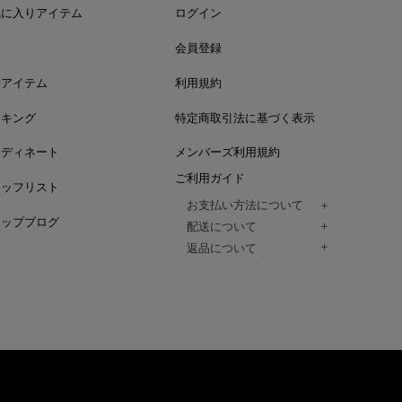
気に入りアイテム
ログイン
集
会員登録
着アイテム
利用規約
ンキング
特定商取引法に基づく表示
ーディネート
メンバーズ利用規約
ご利用ガイド
タッフリスト
お支払い方法について
ョップブログ
クレジットカード、代金引換、コンビ
配送について
Paidy（翌月払い）、
ご注文商品は、佐川急便にてご注文毎
返品について
amazon payをご利用いただけます。
（一部地域については佐川急便以外の
以下の各号の場合に限り受け付けるもの
ございます。）
絡いただいた場合、
通常はご注文日の翌日以降、3日程度で
返品もしくは交換をお受けします。（
お届けまでの日数はお届け先住所によ
購入者様への返金となります。）
また、天候や道路状況により、指定日
商品が不良品であった場合
ざいますので
ご注文内容と異なる商品が到着した場
あらかじめご了承ください。
配送中に商品が破損した場合
アパレル商品（衣料品） ※交換不可