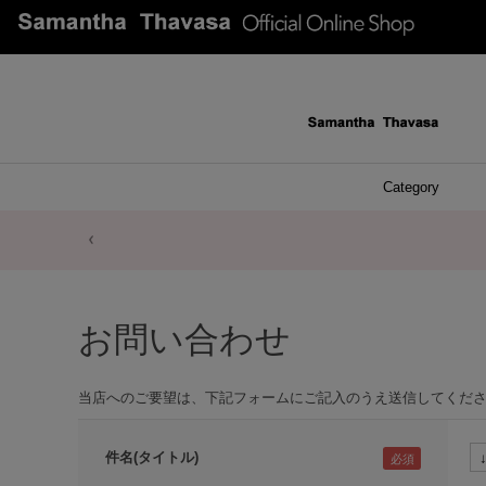
Category
ファッシ
ケース 
アク
ブレ
ネッ
イヤ
イヤ
財布
チ
ア
ト
バ
リ
ピ
お問い合わせ
当店へのご要望は、下記フォームにご記入のうえ送信してくだ
件名(タイトル)