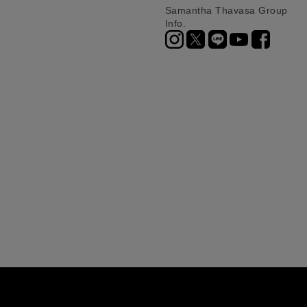
Samantha Thavasa Group
Info.
ニ決済（前払い）、
に、配送いたします。
配送業者となる場合が
とし、8日以内にご連
詳しくはこちら
お届けいたします。
プレゼントの場合はご
って異なります。
時に届かない場合もご
合
詳しくはこちら