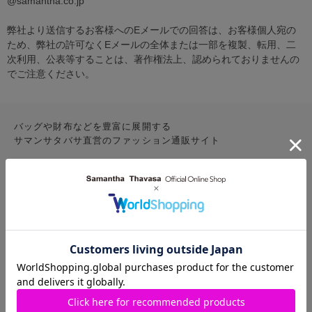
@samantha.co.jp
弊社より送信するお客様へのEメールでの回答は、お客様個人宛の
ため、弊社の許可なくEメールの全体または一部を複製、転用、二
次利用、公表等することは、著作権法上、認められておりませんの
でご注意ください。
バッグや財布などを豊富に展開する
サマンサタバサ直営のファッション通販サイト
CONTENTS
お気に入りアイテム
特集
新着アイテム
ランキング