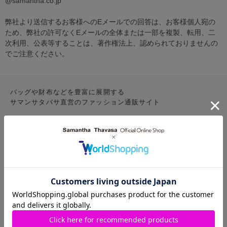
@samantha.co.jp
弊社より送信するお客様へのEメールでの回答は、お客様個人宛の
ため、弊社の許可なくEメールの全体または一部を複製、転用、二
次利用、公表等することは、著作権法上、認められておりませんの
でご注意ください。
バッグや財布などを豊富に展開する
サマンサタバサ直営のファッション通販サイト
CONTENTS
お気に入りアイテム
特集
新着アイテム
ランキング