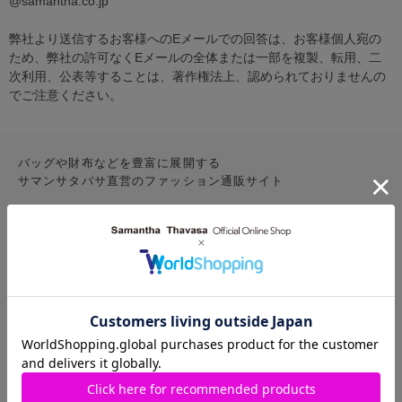
@samantha.co.jp
弊社より送信するお客様へのEメールでの回答は、お客様個人宛の
ため、弊社の許可なくEメールの全体または一部を複製、転用、二
次利用、公表等することは、著作権法上、認められておりませんの
でご注意ください。
バッグや財布などを豊富に展開する
サマンサタバサ直営のファッション通販サイト
CONTENTS
お気に入りアイテム
特集
新着アイテム
ランキング