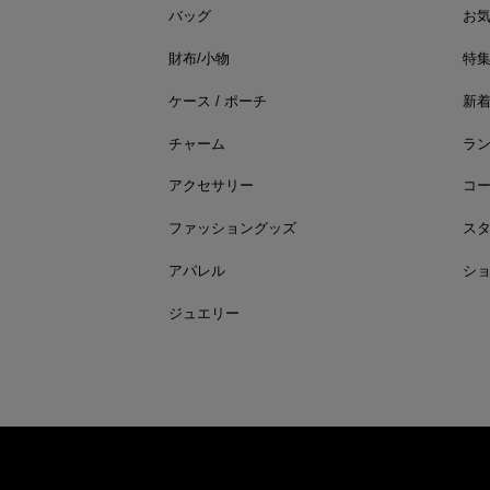
バッグ
お
財布/小物
特
ケース / ポーチ
新
チャーム
ラ
アクセサリー
コ
ファッショングッズ
ス
アパレル
シ
ジュエリー