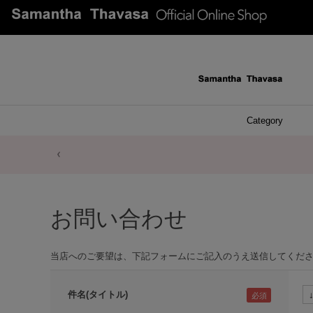
Category
ファッシ
ケース 
アク
ブレ
ネッ
イヤ
イヤ
財布
チ
ア
ト
バ
リ
ピ
お問い合わせ
当店へのご要望は、下記フォームにご記入のうえ送信してくだ
件名(タイトル)