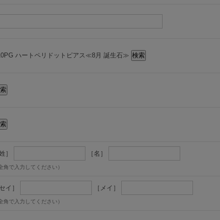
10PG ハートペリドットピアス≪8月 誕生石≫
姓］
［名］
全角で入力してください）
セイ］
［メイ］
全角で入力してください）