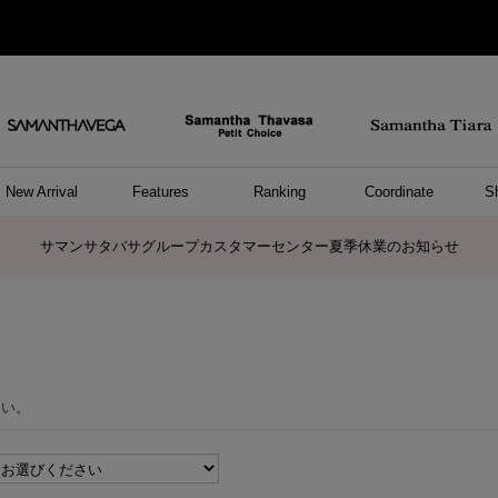
New Arrival
Features
Ranking
Coordinate
S
ョングッズ
/ ポーチ
セサリー
スレット
クレス
リング
ーカフ
/小物
ャーム
パレル
ップス
ッグ
ング
アス
ハンドバッグ
トートバッグ
ショルダーバッグ
ボストンバッグ
リュック/バックパック
ボディバッグ/ウエストポーチ
ウォレットショルダーバッグ
ミニバッグ
キャリーバッグ/スポーツバッグ
パソコンケース/パソコンバッグ
A4対応/通勤通学バッグ
ケアアイテム
バッグその他
長財布
折財布/ミニ財布
コインケース/マルチケース
財布/小物その他
ポーチ
カードケース/名刺入れ
キーケース
パスケース
モバイルグッズ
フラグメントケース
ケース/ポーチその他
ファスナートップチャーム
バッグチャーム
チャームその他
リング
ネックレス
ピアス
イヤリング
イヤーカフ
ブレスレット/バングル
アンクレット
時計
アクセサリーその他
帽子
レッグウェア
ストール
Tシャツ
ネクタイ
傘
アンダーウェア/ソックス
ファッショングッズその他
トップス
ボトム
ワンピース
ジャケット/アウター
ファッショングッズ
アパレルその他
雑貨/インテリア
ホビー/ステーショナリー
雑貨/インテリアその他
ポロシャツ(半袖)
ポロシャツ(長袖)
プルオーバー
パーカー
セーター/ベスト
ワンピース
トップスその他
リング
ピンキーリング
ペアリング
ネックレス
ペアネックレス
サマンサタバサグループカスタマーセンター夏季休業のお知らせ
さい。