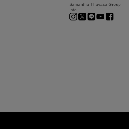
Samantha Thavasa Group
Info.
ニ決済（前払い）、
に、配送いたします。
配送業者となる場合が
とし、8日以内にご連
詳しくはこちら
お届けいたします。
プレゼントの場合はご
って異なります。
時に届かない場合もご
合
詳しくはこちら