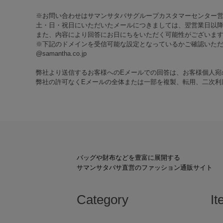
※お問い合わせはサマンサタバサグループカスタマーセンター
土・日・祝日にいただいたメールにつきましては、翌営業日以降
また、内容により回答にお日にちをいただく可能性がございま
※下記のドメインを受信可能な設定となっているかご確認いた
@samantha.co.jp
弊社より送信するお客様へのEメールでの回答は、お客様個人宛
弊社の許可なくEメールの全体または一部を複製、転用、二次利
バッグや財布などを豊富に展開する
サマンサタバサ直営のファッション通販サイト
Category
It