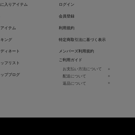
気に入りアイテム
ログイン
集
会員登録
着アイテム
利用規約
ンキング
特定商取引法に基づく表示
ーディネート
メンバーズ利用規約
ご利用ガイド
タッフリスト
お支払い方法について
ョップブログ
クレジットカード、代金引換、コンビ
配送について
Paidy（翌月払い）、
ご注文商品は、佐川急便にてご注文毎
返品について
amazon payをご利用いただけます。
（一部地域については佐川急便以外の
以下の各号の場合に限り受け付けるもの
ございます。）
絡いただいた場合、
通常はご注文日の翌日以降、3日程度で
返品もしくは交換をお受けします。（
お届けまでの日数はお届け先住所によ
購入者様への返金となります。）
また、天候や道路状況により、指定日
商品が不良品であった場合
ざいますので
ご注文内容と異なる商品が到着した場
あらかじめご了承ください。
配送中に商品が破損した場合
アパレル商品（衣料品） ※交換不可