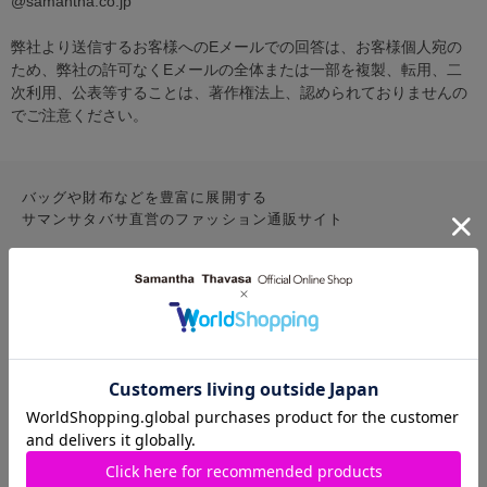
@samantha.co.jp
弊社より送信するお客様へのEメールでの回答は、お客様個人宛の
ため、弊社の許可なくEメールの全体または一部を複製、転用、二
次利用、公表等することは、著作権法上、認められておりませんの
でご注意ください。
バッグや財布などを豊富に展開する
サマンサタバサ直営のファッション通販サイト
CONTENTS
お気に入りアイテム
特集
新着アイテム
ランキング