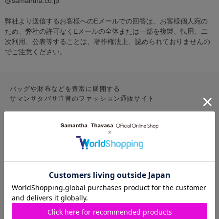
@samantha.co.jp
弊社より送信するお客様へのEメールでの回答は、お客様個人宛の
ため、弊社の許可なくEメールの全体または一部を複製、転用、二
次利用、公表等することは、著作権法上、認められておりませんの
でご注意ください。
バッグや財布などを豊富に展開する
サマンサタバサ直営のファッション通販サイト
CONTENTS
お気に入りアイテム
特集
新着アイテム
ランキング