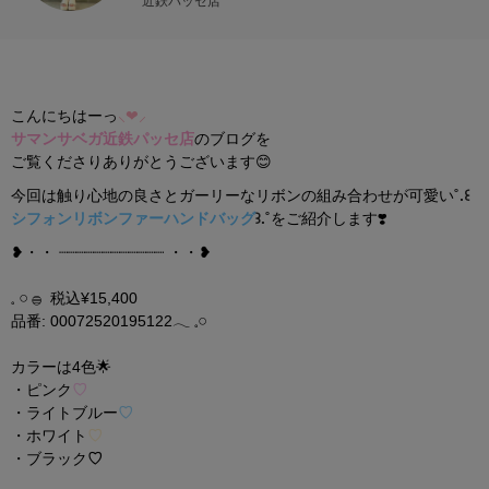
近鉄パッセ店
こんにちはーっ
⸜❤︎⸝
サマンサベガ近鉄パッセ店
のブログを
ご覧くださりありがとうございます😊
今回は触り心地の良さとガーリーな
リボンの組み合わせが
可愛い
˚.꒰
シフォンリボンファーハンドバッグ
꒱.˚
をご紹介します❣️
❥・・ ┈┈┈┈┈┈┈┈┈┈┈┈ ・・❥
𓈒 𓏸 𓐍 税込¥15,400
品番: 00072520195122𓂃 𓈒𓏸
カラーは4色🌟
・ピンク
♡
・ライトブルー
♡
・ホワイト
♡
・ブラック
♡