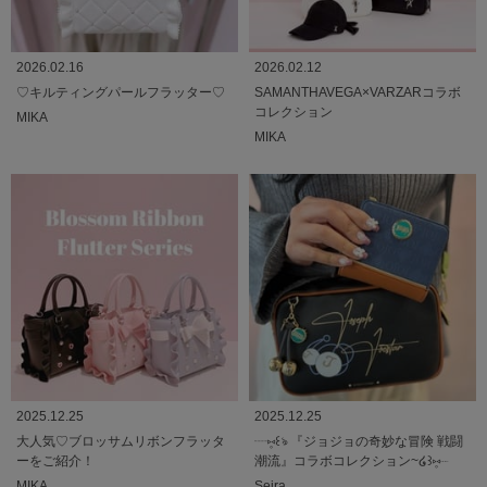
2026.02.16
2026.02.12
♡キルティングパールフラッター♡
SAMANTHAVEGA×VARZARコラボ
コレクション
MIKA
MIKA
2025.12.25
2025.12.25
大人気♡ブロッサムリボンフラッタ
┈⑅̥꒰ঌ 『ジョジョの奇妙な冒険 戦闘
ーをご紹介！
潮流』コラボコレクション~໒꒱⑅̥┈
MIKA
Seira