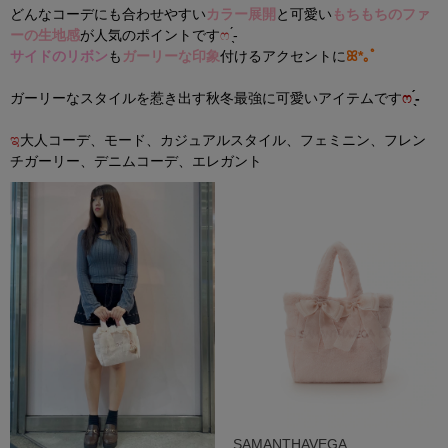
どんなコーデにも合わせやすい
カラー展開
と可愛い
もちもちのファ
ーの生地感
が人気のポイントです
ෆ
̖́-
サイドのリボン
も
ガーリーな印象
付けるアクセントに
ꕤ*｡ﾟ
ガーリーなスタイルを惹き出す秋冬最強に可愛いアイテムです
ෆ
̖́-
ಇ
大人コーデ、モード、カジュアルスタイル、フェミニン、フレン
チガーリー、デニムコーデ、エレガント
SAMANTHAVEGA