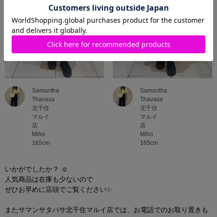
Samantha
Samantha
Thavasa
Thavasa
北千住
北千住
マルイ
マルイ
店
店
Miho
Miho
165cm
165cm
いかがでしたか？️ ☺️
人気商品は在庫も少ないので
ぜひお早めに店頭でご覧ください✨
またサマンサタバサ北千住マルイ店では、お電話でのお取り置きも