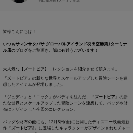
羽田空港第1ターミナル店
皆様こんにちは！
いつも
サマンサタバサ グローバルアイランド羽田空港第1ターミナ
ル店
のブログをご覧頂き、誠に有難うございます！
大人気な【
ズートピア
】コレクションを紹介させて頂きます。
『ズートピア』の新たな世界とスケールアップした冒険シーンを連
想したアイテムが登場しました。
「ジュディ」と「ニック」がバディを組んだ、『
ズートピア
』の新
たな世界とスケールアップした冒険シーンを連想して、バッグや財
布にデザインした今回のコレクション。
バッグや財布の他にも、12月5日(金)に公開したディズニー映画最新
作『
ズートピア2
』に登場したキャラクターがデザインされたチャー