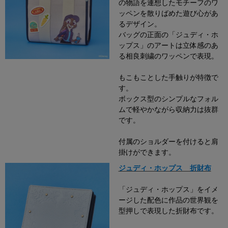
の物語を連想したモチーフのワ
ッペンを散りばめた遊び心があ
るデザイン。
バッグの正面の「ジュディ・ホ
ップス」のアートは立体感のあ
る相良刺繍のワッペンで表現。
もこもことした手触りが特徴で
す。
ボックス型のシンプルなフォル
ムで軽やかながら収納力は抜群
です。
付属のショルダーを付けると肩
掛けができます。
ジュディ・ホップス 折財布
「ジュディ・ホップス」をイメ
ージした配色に作品の世界観を
型押しで表現した折財布です。