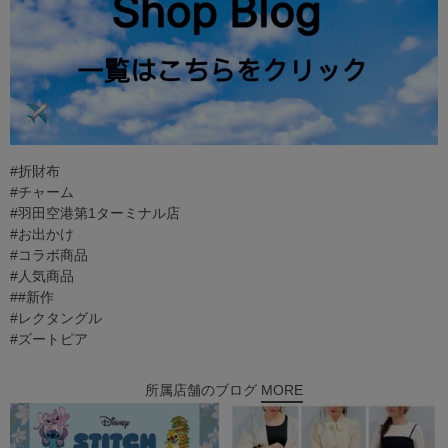
#折財布
#チャーム
#羽田空港第1ターミナル店
#お出かけ
#コラボ商品
#人気商品
##新作
#レクタングル
#ズートピア
所属店舗のブログ
MORE