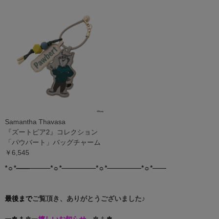
Samantha Thavasa
『ズートピア2』コレクション
「パウバート」バッグチャーム
￥6,545
*☼*
―
―
―――*☼*―――――*☼*―――――*☼*――
最後まで
ご覧頂き、ありがとうございました
♪
一
✽
†
✽一
嬉しいお知らせ
―✽ †
✽―