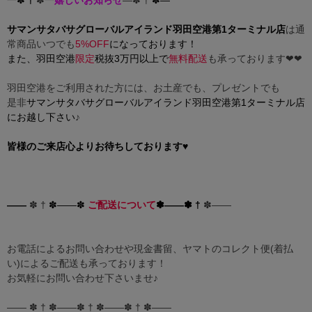
サマンサタバサグローバルアイランド羽田空港第1ターミナル店
は通
常商品いつでも
5%OFF
になっております！
また、羽田空港
限定
税抜3万円以上で
無料配送
も承っております❤︎❤︎
羽田空港をご利用された方には、お土産でも、プレゼントでも
是非
サマンサタバサグローバルアイランド羽田空港第1ターミナル店
にお越し下さい
♪
皆様のご来店心よりお待ちしております♥
――
✽ †
✽――✽
ご配送について
✽――✽ †
✽――
お電話によるお問い合わせや現金書留、ヤマトのコレクト便(着払
い)によるご配送も承っております！
お気軽にお問い合わせ下さいませ♪︎
―― ✽
† ✽――✽ † ✽――
✽ † ✽――