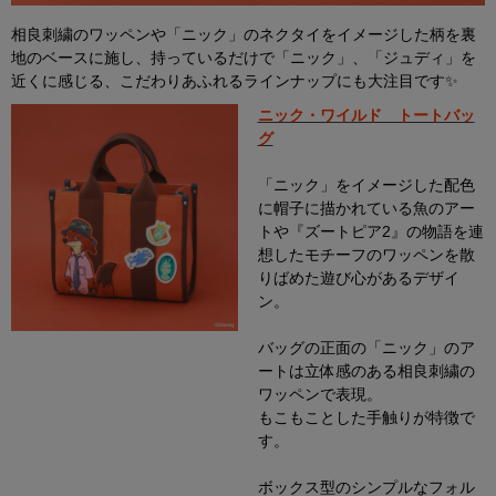
相良刺繍のワッペンや「ニック」のネクタイをイメージした柄を裏
地のベースに施し、持っているだけで「ニック」、「ジュディ」を
近くに感じる、こだわりあふれるラインナップにも大注目です✨
ニック・ワイルド トートバッ
グ
「ニック」をイメージした配色
に帽子に描かれている魚のアー
トや『ズートピア2』の物語を連
想したモチーフのワッペンを散
りばめた遊び心があるデザイ
ン。
バッグの正面の「ニック」のア
ートは立体感のある相良刺繍の
ワッペンで表現。
もこもことした手触りが特徴で
す。
ボックス型のシンプルなフォル