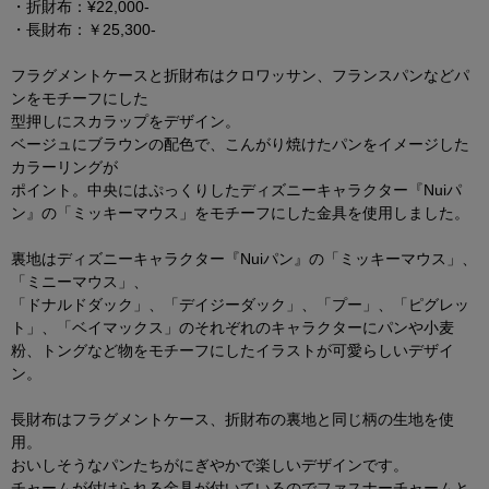
・折財布：¥22,000-
・長財布：￥25,300-
フラグメントケースと折財布はクロワッサン、フランスパンなどパ
ンをモチーフにした
型押しにスカラップをデザイン。
ベージュにブラウンの配色で、こんがり焼けたパンをイメージした
カラーリングが
ポイント。中央にはぷっくりしたディズニーキャラクター『Nuiパ
ン』の「ミッキーマウス」をモチーフにした金具を使用しました。
裏地はディズニーキャラクター『Nuiパン』の「ミッキーマウス」、
「ミニーマウス」、
「ドナルドダック」、「デイジーダック」、「プー」、「ピグレッ
ト」、「ベイマックス」のそれぞれのキャラクターにパンや小麦
粉、トングなど物をモチーフにしたイラストが可愛らしいデザイ
ン。
長財布はフラグメントケース、折財布の裏地と同じ柄の生地を使
用。
おいしそうなパンたちがにぎやかで楽しいデザインです。
チャームが付けられる金具が付いているのでファスナーチャームと