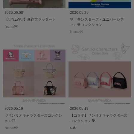
2026.06.08
2026.05.25
【♡NEW♡】新作フラッター✨
💚『モンスターズ・ユニバーシテ
ィ』💙コレクション
𝚑𝚘𝚗𝚘୨୧
𝚑𝚘𝚗𝚘୨୧
2026.05.19
2026.05.19
♡サンリオキャラクターズコレクシ
【コラボ】サンリオキャラクターズ
ョン♡
コレクション💖
𝚑𝚘𝚗𝚘୨୧
saki