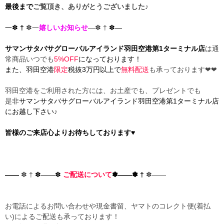
最後まで
ご覧頂き、ありがとうございました♪
一✽
†
✽一
嬉しいお知らせ
―✽ †
✽―
サマンサタバサグローバルアイランド羽田空港第1ターミナル店
は通
常商品いつでも
5%OFF
になっております！
また、羽田空港
限定
税抜3万円以上で
無料配送
も承っております❤︎❤︎
羽田空港をご利用された方には、お土産でも、プレゼントでも
是非
サマンサタバサグローバルアイランド羽田空港第1ターミナル店
にお越し下さい
♪
皆様のご来店心よりお待ちしております♥
――
✽ †
✽――✽
ご配送について
✽――✽ †
✽――
お電話によるお問い合わせや現金書留、ヤマトのコレクト便(着払
い)によるご配送も承っております！