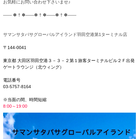
お気軽にお問い合わせ下さいませ♪︎
―― ✽ † ✽――✽ † ✽――✽ † ✽――
サマンサタバサグローバルアイランド羽田空港第1ターミナル店
〒144-0041
東京都
大田区羽田空港３－３－２第１旅客ターミナルビル２Ｆ出発
ゲートラウンジ（北ウィング）
電話番号
03-5757-
8164
※当面の間、時間短縮
8:00～19:00