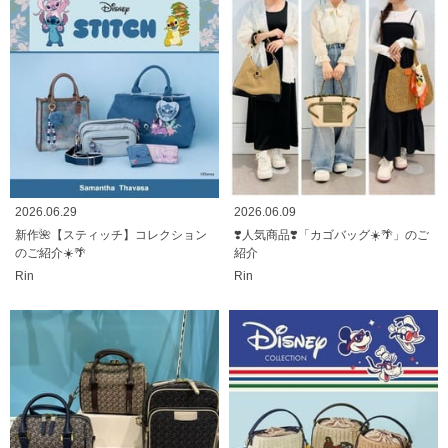
2026.06.29
2026.06.09
新作🌺【スティッチ】コレクション
❣️人気商品❣️「カゴバッグ☀️🌴」のご
のご紹介☀️🌴
紹介
Rin
Rin