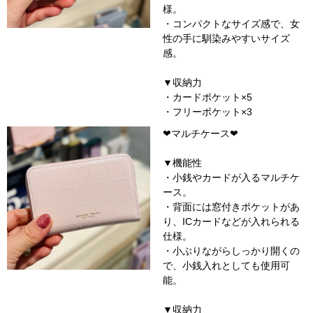
様。
・コンパクトなサイズ感で、女
性の手に馴染みやすいサイズ
感。
▼収納力
・カードポケット×5
・フリーポケット×3
❤︎
マルチ
ケース❤︎
▼機能性
・小銭やカードが入るマルチケ
ース。
・背面には窓付きポケットがあ
り、ICカードなどが入れられる
仕様。
・小ぶりながらしっかり開くの
で、小銭入れとしても使用可
能。
▼収納力