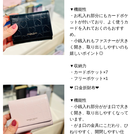
▼機能性
・お札入れ部分にもカードポケ
ットが付いており、よく使うカ
ードを入れておくのもおすす
め。
・小銭入れもファスナーが大き
く開き、取り出ししやすいのも
嬉しいポイント◎
▼収納力
・カードポケット×7
・フリーポケット×1
❤︎
口金
折財布❤︎
▼機能性
・小銭入れ部分ががま口で大き
く開き、取り出しやすくなって
います。
・がま口の金具にこだわり、ひ
ねりやすく、開閉しやすい仕