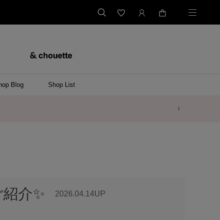
hop Blog
Shop List
ご紹介✨
2026.04.14UP