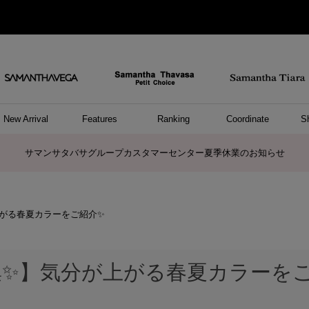
New Arrival
Features
Ranking
Coordinate
S
ョングッズ
/ ポーチ
セサリー
スレット
クレス
リング
ーカフ
/小物
ャーム
パレル
ップス
ッグ
ング
アス
ハンドバッグ
トートバッグ
ショルダーバッグ
ボストンバッグ
リュック/バックパック
ボディバッグ/ウエストポーチ
ウォレットショルダーバッグ
ミニバッグ
キャリーバッグ/スポーツバッグ
パソコンケース/パソコンバッグ
A4対応/通勤通学バッグ
ケアアイテム
バッグその他
長財布
折財布/ミニ財布
コインケース/マルチケース
財布/小物その他
ポーチ
カードケース/名刺入れ
キーケース
パスケース
モバイルグッズ
フラグメントケース
ケース/ポーチその他
ファスナートップチャーム
バッグチャーム
チャームその他
リング
ネックレス
ピアス
イヤリング
イヤーカフ
ブレスレット/バングル
アンクレット
時計
アクセサリーその他
帽子
レッグウェア
ストール
Tシャツ
ネクタイ
傘
アンダーウェア/ソックス
ファッショングッズその他
トップス
ボトム
ワンピース
ジャケット/アウター
ファッショングッズ
アパレルその他
雑貨/インテリア
ホビー/ステーショナリー
雑貨/インテリアその他
ポロシャツ(半袖)
ポロシャツ(長袖)
プルオーバー
パーカー
セーター/ベスト
ワンピース
トップスその他
リング
ピンキーリング
ペアリング
ネックレス
ペアネックレス
サマンサタバサグループカスタマーセンター夏季休業のお知らせ
がる春夏カラーをご紹介✨
✨】気分が上がる春夏カラーを