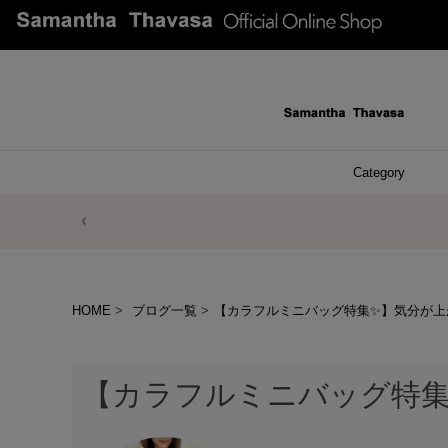
Category
ファッシ
ケース 
アク
ブレ
ネッ
イヤ
イヤ
財布
チ
ア
ト
バ
リ
ピ
HOME
ブログ一覧
【カラフルミニバッグ特集✨】気分が上
【カラフルミニバッグ特集