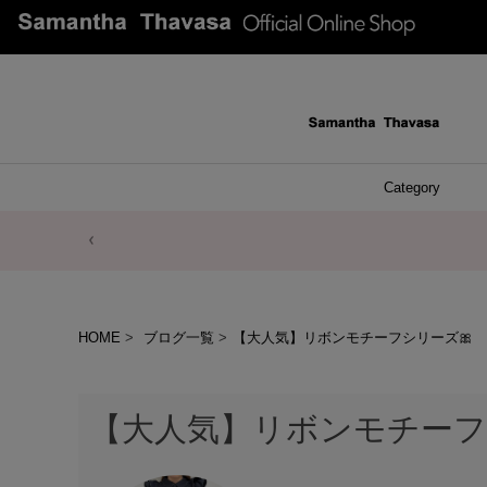
Category
ファッシ
ケース 
アク
ブレ
ネッ
イヤ
イヤ
財布
チ
ア
ト
バ
リ
ピ
HOME
ブログ一覧
【大人気】リボンモチーフシリーズ🎀
【大人気】リボンモチーフ