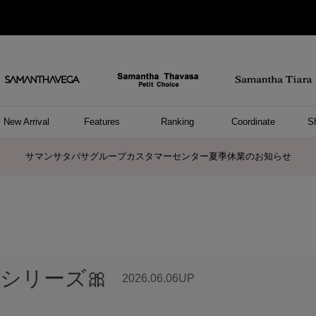
New Arrival
Features
Ranking
Coordinate
S
ョングッズ
/ ポーチ
セサリー
スレット
クレス
リング
ーカフ
/小物
ャーム
パレル
ップス
ッグ
ング
アス
ハンドバッグ
トートバッグ
ショルダーバッグ
ボストンバッグ
リュック/バックパック
ボディバッグ/ウエストポーチ
ウォレットショルダーバッグ
ミニバッグ
キャリーバッグ/スポーツバッグ
パソコンケース/パソコンバッグ
A4対応/通勤通学バッグ
ケアアイテム
バッグその他
長財布
折財布/ミニ財布
コインケース/マルチケース
財布/小物その他
ポーチ
カードケース/名刺入れ
キーケース
パスケース
モバイルグッズ
フラグメントケース
ケース/ポーチその他
ファスナートップチャーム
バッグチャーム
チャームその他
リング
ネックレス
ピアス
イヤリング
イヤーカフ
ブレスレット/バングル
アンクレット
時計
アクセサリーその他
帽子
レッグウェア
ストール
Tシャツ
ネクタイ
傘
アンダーウェア/ソックス
ファッショングッズその他
トップス
ボトム
ワンピース
ジャケット/アウター
ファッショングッズ
アパレルその他
雑貨/インテリア
ホビー/ステーショナリー
雑貨/インテリアその他
ポロシャツ(半袖)
ポロシャツ(長袖)
プルオーバー
パーカー
セーター/ベスト
ワンピース
トップスその他
リング
ピンキーリング
ペアリング
ネックレス
ペアネックレス
サマンサタバサグループカスタマーセンター夏季休業のお知らせ
シリーズ🎀
2026.06.06UP