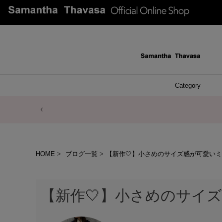
Category
ファッシ
ケース 
アク
ブレ
ネッ
イヤ
イヤ
財布
チ
ア
ト
バ
リ
ピ
サマンサタバサグループカスタマーセンター夏季休業のお知らせ
HOME
ブログ一覧
【新作‎🤍】小さめのサイズ感が可愛いミニ
【新作‎🤍】小さめのサイズ