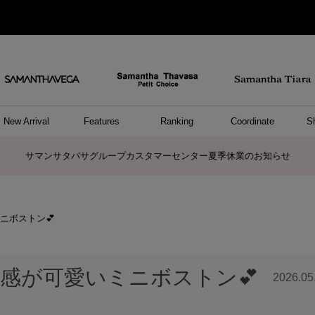
New Arrival
Features
Ranking
Coordinate
S
ョングッズ
/ ポーチ
セサリー
スレット
クレス
リング
ーカフ
/小物
ャーム
パレル
ップス
ッグ
ング
アス
ハンドバッグ
トートバッグ
ショルダーバッグ
ボストンバッグ
リュック/バックパック
ボディバッグ/ウエストポーチ
ウォレットショルダーバッグ
ミニバッグ
キャリーバッグ/スポーツバッグ
パソコンケース/パソコンバッグ
A4対応/通勤通学バッグ
ケアアイテム
バッグその他
長財布
折財布/ミニ財布
コインケース/マルチケース
財布/小物その他
ポーチ
カードケース/名刺入れ
キーケース
パスケース
モバイルグッズ
フラグメントケース
ケース/ポーチその他
ファスナートップチャーム
バッグチャーム
チャームその他
リング
ネックレス
ピアス
イヤリング
イヤーカフ
ブレスレット/バングル
アンクレット
時計
アクセサリーその他
帽子
レッグウェア
ストール
Tシャツ
ネクタイ
傘
アンダーウェア/ソックス
ファッショングッズその他
トップス
ボトム
ワンピース
ジャケット/アウター
ファッショングッズ
アパレルその他
雑貨/インテリア
ホビー/ステーショナリー
雑貨/インテリアその他
ポロシャツ(半袖)
ポロシャツ(長袖)
プルオーバー
パーカー
セーター/ベスト
ワンピース
トップスその他
リング
ピンキーリング
ペアリング
ネックレス
ペアネックレス
ボストン︎💕︎
感が可愛いミニボストン︎💕︎
2026.0