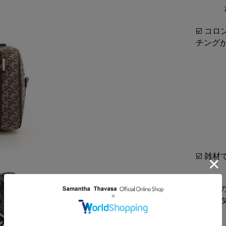
☑️ コ
チング
☑️ 雑
☑️付
ショル