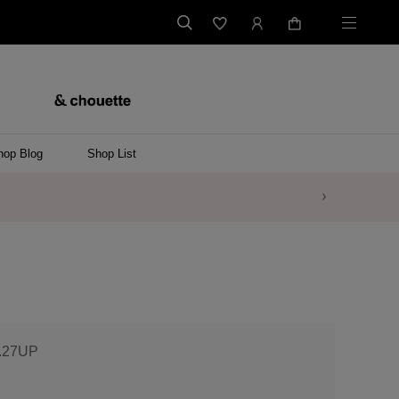
hop Blog
Shop List
商品
5.27UP