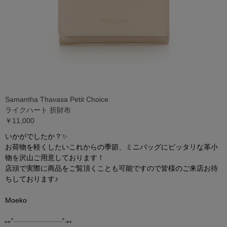
Samantha Thavasa Petit Choice
ライクハート 折財布
￥11,000
いかがでしたか？✨
お荷物を軽くしたいこれからの季節、ミニバッグにピッタリな革小
物を沢山ご用意しております！
店頭で実際に商品をご覧頂くことも可能ですので皆様のご来店お待
ちしております♪
Moeko
⑅︎∙︎˚┈︎┈︎┈︎┈︎┈︎┈︎┈︎┈︎┈︎┈︎┈︎┈︎˚∙︎⑅︎