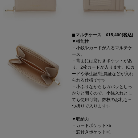
◼︎マルチケース ¥15,400(税込)
▼機能性
・小銭やカードが入るマルチケ
ース。
・背面には窓付きポケットがあ
り、2枚カードが入ります。ICカ
ードや学生証/社員証などが入れ
られる仕様です✨
・小ぶりながらもガバッとしっ
かりと開くので、小銭入れとし
ても使用可能。数枚のお札も三
つ折りで入ります✨
▼収納力
・カードポケット×5
・窓付きポケット×1