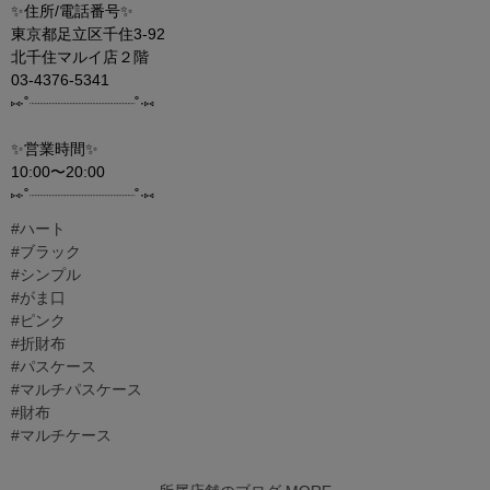
✨住所/電話番号✨
東京都足立区千住3-92
北千住マルイ店２階
03-4376-5341
⑅︎∙︎˚┈︎┈︎┈︎┈︎┈︎┈︎┈︎┈︎┈︎┈︎┈︎┈︎˚∙︎⑅︎
✨営業時間✨
10:00〜20:00
⑅︎∙︎˚┈︎┈︎┈︎┈︎┈︎┈︎┈︎┈︎┈︎┈︎┈︎┈︎˚∙︎⑅︎
#ハート
#ブラック
#シンプル
#がま口
#ピンク
#折財布
#パスケース
#マルチパスケース
#財布
#マルチケース