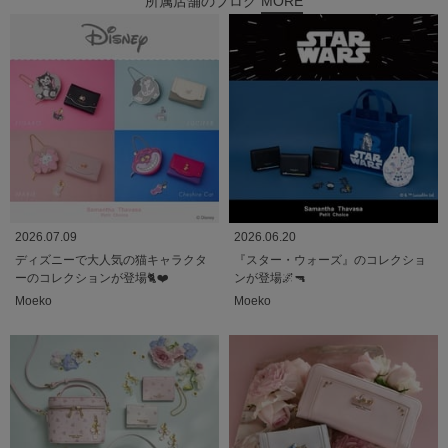
所属店舗のブログ
MORE
2026.07.09
2026.06.20
ディズニーで大人気の猫キャラクタ
『スター・ウォーズ』のコレクショ
ーのコレクションが登場🐈❤️
ンが登場🌌🔫
Moeko
Moeko