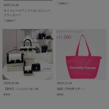
♡akko♡
2025.10.28
サイドレースアップリボンビジュー
フラッター♡
♡akko♡
2025.01.09
2024.12.24
【新作】ジュエルリボン🎀
福袋ご予約承り中！！
tomo
tomo