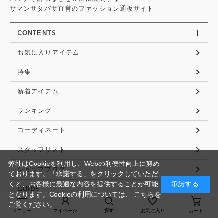
サマンサタバサ直営のファッション通販サイト
CONTENTS
お気に入りアイテム
特集
新着アイテム
ランキング
コーディネート
スタッフリスト
弊社はCookieを利用し、Webの利便性向上に努め
ショップブログ
ております。「承諾する」をクリックしていただ
くと、お客様に最適な内容を提供することが可能
承諾する
GUIDE
となります。Cookieの利用については、
こちら
を
ご覧ください。
ご利用ガイド
メニュー
マイページ
探す
お気に入り
カート