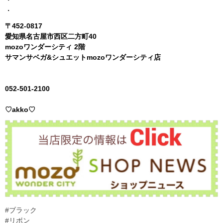
・
〒
452-0817
愛知県名古屋市西区二方町
40
mozo
ワンダーシティ
2
階
サマンサベガ
&
シュエット
mozo
ワンダーシティ店
052-501-21
00
♡akko
♡
#ブラック
#リボン