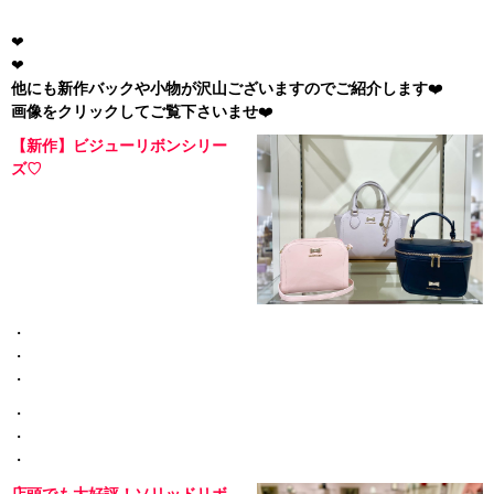
❤︎
❤︎
他にも新作バックや小物が沢山ございますのでご紹介します
❤️
画像をクリックしてご覧下さいませ
❤️
【新作】ビジューリボンシリー
ズ♡
・
・
・
・
・
・
店頭でも大好評！ソリッドリボ