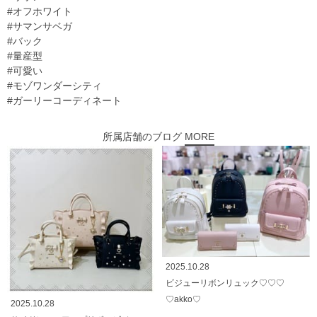
#オフホワイト
#サマンサベガ
#バック
#量産型
#可愛い
#モゾワンダーシティ
#ガーリーコーディネート
所属店舗のブログ
MORE
2025.10.28
ビジューリボンリュック♡♡♡
♡akko♡
2025.10.28