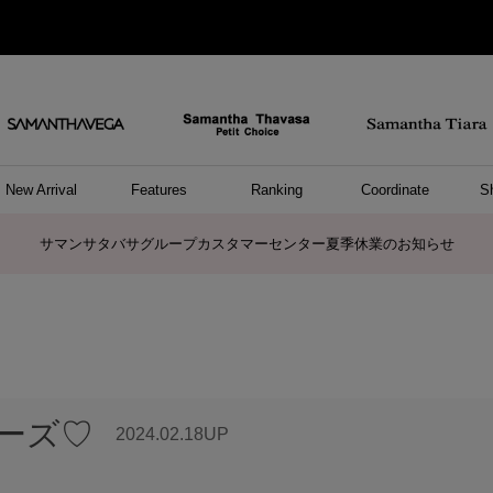
New Arrival
Features
Ranking
Coordinate
S
ョングッズ
/ ポーチ
セサリー
スレット
クレス
リング
ーカフ
/小物
ャーム
パレル
ップス
ッグ
ング
アス
ハンドバッグ
トートバッグ
ショルダーバッグ
ボストンバッグ
リュック/バックパック
ボディバッグ/ウエストポーチ
ウォレットショルダーバッグ
ミニバッグ
キャリーバッグ/スポーツバッグ
パソコンケース/パソコンバッグ
A4対応/通勤通学バッグ
ケアアイテム
バッグその他
長財布
折財布/ミニ財布
コインケース/マルチケース
財布/小物その他
ポーチ
カードケース/名刺入れ
キーケース
パスケース
モバイルグッズ
フラグメントケース
ケース/ポーチその他
ファスナートップチャーム
バッグチャーム
チャームその他
リング
ネックレス
ピアス
イヤリング
イヤーカフ
ブレスレット/バングル
アンクレット
時計
アクセサリーその他
帽子
レッグウェア
ストール
Tシャツ
ネクタイ
傘
アンダーウェア/ソックス
ファッショングッズその他
トップス
ボトム
ワンピース
ジャケット/アウター
ファッショングッズ
アパレルその他
雑貨/インテリア
ホビー/ステーショナリー
雑貨/インテリアその他
ポロシャツ(半袖)
ポロシャツ(長袖)
プルオーバー
パーカー
セーター/ベスト
ワンピース
トップスその他
リング
ピンキーリング
ペアリング
ネックレス
ペアネックレス
サマンサタバサグループカスタマーセンター夏季休業のお知らせ
リーズ♡
2024.02.18UP