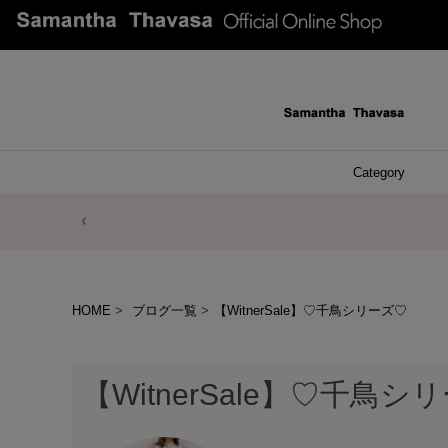
Category
ファッシ
ケース 
アク
ブレ
ネッ
イヤ
イヤ
財布
チ
ア
ト
バ
リ
ピ
HOME
ブログ一覧
【WitnerSale】♡千鳥シリーズ♡
【WitnerSale】♡千鳥シ