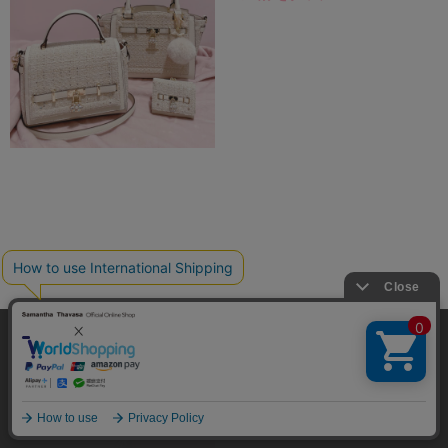
弊社はCookieを利用し、Webの利便性向上に努め
♡ハートショルダーバッグ♡シ
ております。「承諾する」をクリックしていただ
ョップブログはこちらの画像を
くと、お客様に最適な内容を提供することが可能
承諾する
タップ♡
となります。Cookieの利用については、
こちら
を
ご覧ください。
メニュー
マイページ
探す
お気に入り
カート