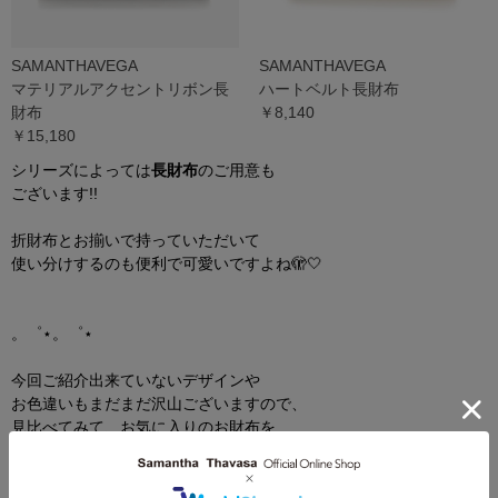
SAMANTHAVEGA
SAMANTHAVEGA
マテリアルアクセントリボン長
ハートベルト長財布
財布
￥8,140
￥15,180
シリーズによっては
長財布
のご用意も
ございます!!
折財布とお揃いで持っていただいて
使い分けするのも便利で可愛いですよね🫣🤍
。゜⋆。゜⋆
今回ご紹介出来ていないデザインや
お色違いも
まだまだ
沢山ございますので、
見比べてみて
、
お気に入りのお財布を
ゲットしてくださいね✊🏻💖
店頭でもお待ちしております♩*゜