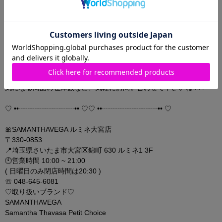
♡ ••┈┈┈┈┈┈┈┈•• ♡♡ ••┈┈┈┈┈┈┈┈•• ♡
サマンサベガ ルミネ大宮店では、
お取り置きを承っております✨️
遠方の方に向けた、
現金書留も承っております💁🏻‍♀️💞
気になる商品の在庫数など、気軽にお問い合わせて下さいね👂🏻❤︎
♡ ••┈┈┈┈┈┈┈┈•• ♡♡ ••┈┈┈┈┈┈┈┈•• ♡
🎀SAMANTHAVEGA ルミネ大宮店
〒330-0853
📍埼玉県さいたま市大宮区錦町 630 ルミネ1 3F
🕙営業時間 10:00 ~ 21:00
( 日曜日のみ閉店時間は20:30 )
☏ 048-645-6081
♡取り扱いブランド♡
SAMANTHAVEGA
Samantha Thavasa Petit Choice