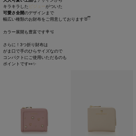
大人可愛い上品
なデザインから
キラキラした
ビジュー
がついた
可愛さ全開
のデザインまで
幅広い種類
の
お財布をご用意しております🐰ྀི
カラー展開も豊富です🍭🫧
さらに！3つ折り財布は
がま口で手のひらサイズなので
コンパクトにご使用いただるのも
ポイントです👀✨️