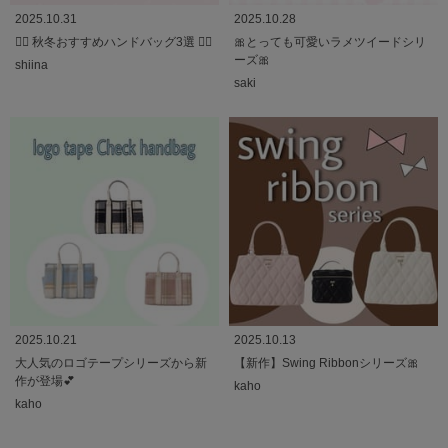
2025.10.31
2025.10.28
♡⃛ 秋冬おすすめハンドバッグ3選 ♡⃛
🎀とっても可愛いラメツイードシリ
ーズ🎀
shiina
saki
2025.10.21
2025.10.13
大人気のロゴテープシリーズから新
【新作】Swing Ribbonシリーズ🎀
作が登場💕
kaho
kaho