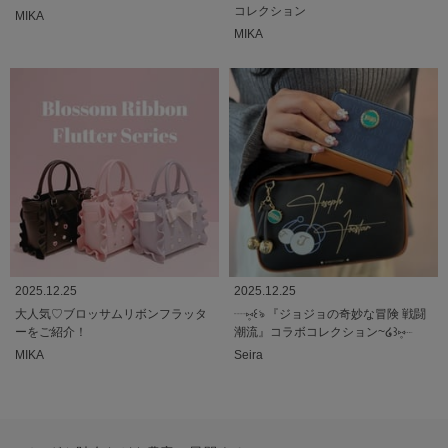
コレクション
MIKA
MIKA
2025.12.25
2025.12.25
大人気♡ブロッサムリボンフラッタ
┈⑅̥꒰ঌ 『ジョジョの奇妙な冒険 戦闘
ーをご紹介！
潮流』コラボコレクション~໒꒱⑅̥┈
MIKA
Seira