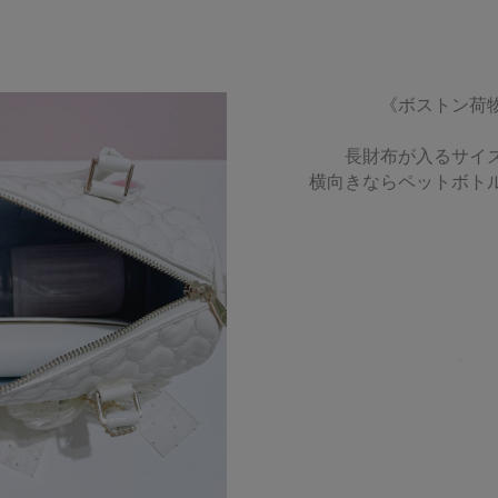
《
ボストン
荷
長財布が入るサイ
横向きならペットボト
・