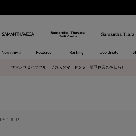
New Arrival
Features
Ranking
Coordinate
S
ョングッズ
/ ポーチ
セサリー
スレット
クレス
リング
ーカフ
/小物
ャーム
パレル
ップス
ッグ
ング
アス
ハンドバッグ
トートバッグ
ショルダーバッグ
ボストンバッグ
リュック/バックパック
ボディバッグ/ウエストポーチ
ウォレットショルダーバッグ
ミニバッグ
キャリーバッグ/スポーツバッグ
パソコンケース/パソコンバッグ
A4対応/通勤通学バッグ
ケアアイテム
バッグその他
長財布
折財布/ミニ財布
コインケース/マルチケース
財布/小物その他
ポーチ
カードケース/名刺入れ
キーケース
パスケース
モバイルグッズ
フラグメントケース
ケース/ポーチその他
ファスナートップチャーム
バッグチャーム
チャームその他
リング
ネックレス
ピアス
イヤリング
イヤーカフ
ブレスレット/バングル
アンクレット
時計
アクセサリーその他
帽子
レッグウェア
ストール
Tシャツ
ネクタイ
傘
アンダーウェア/ソックス
ファッショングッズその他
トップス
ボトム
ワンピース
ジャケット/アウター
ファッショングッズ
アパレルその他
雑貨/インテリア
ホビー/ステーショナリー
雑貨/インテリアその他
ポロシャツ(半袖)
ポロシャツ(長袖)
プルオーバー
パーカー
セーター/ベスト
ワンピース
トップスその他
リング
ピンキーリング
ペアリング
ネックレス
ペアネックレス
サマンサタバサグループカスタマーセンター夏季休業のお知らせ
.05.19UP