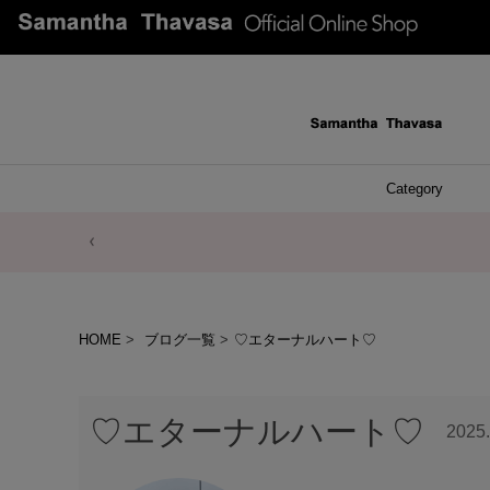
Category
ファッシ
ケース 
アク
ブレ
ネッ
イヤ
イヤ
財布
チ
ア
ト
バ
リ
ピ
HOME
ブログ一覧
♡エターナルハート♡
♡エターナルハート♡
2025