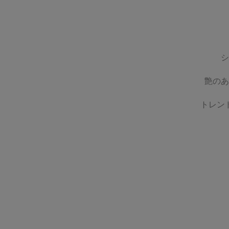
シ
艶のあ
トレン