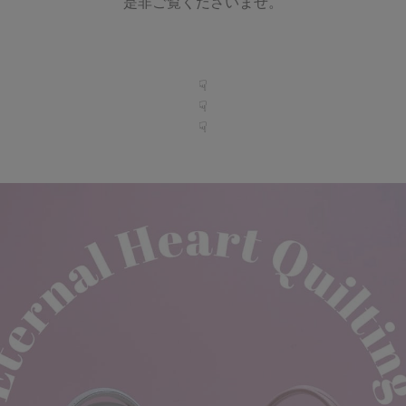
是非ご覧くださいませ。
☟
☟
☟