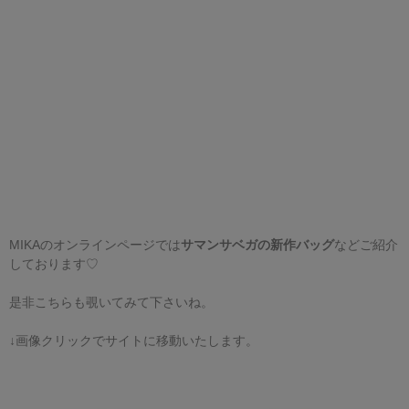
MIKA
のオンラインページでは
サマンサベガの新作バッグ
などご紹介
しております
♡
是非こちらも覗いてみて下さいね。
↓
画像クリックでサイトに移動いたします。