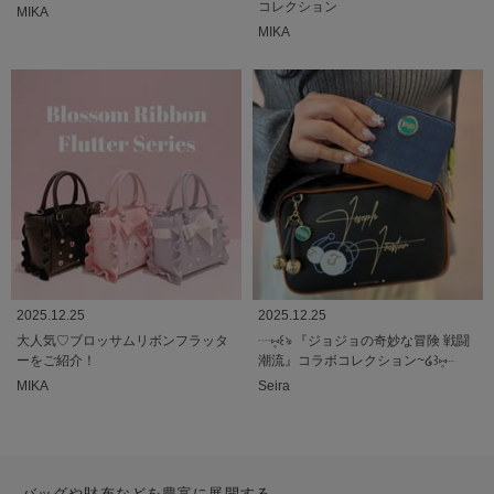
コレクション
MIKA
MIKA
2025.12.25
2025.12.25
大人気♡ブロッサムリボンフラッタ
┈⑅̥꒰ঌ 『ジョジョの奇妙な冒険 戦闘
ーをご紹介！
潮流』コラボコレクション~໒꒱⑅̥┈
MIKA
Seira