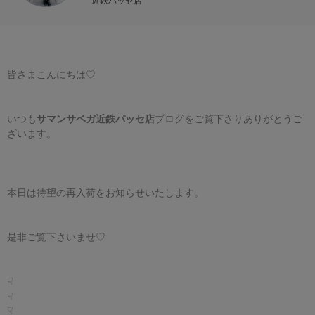
近鉄パッセ店
皆さまこんにちは♡
いつも
サマンサベガ近鉄パッセ店
ブログをご覧下さりありがとうご
ざいます。
本日は待望の再入荷を
お知らせいたし
ます。
是非ご覧下さいませ
♡
☟
☟
☟