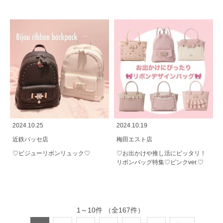
2024.10.25
2024.10.19
近鉄パッセ店
梅田エスト店
♡ビジューリボンリュック♡
♡お出かけや推し活にピッタリ！
リボンバッグ特集♡ピンクver.♡
1
～
10
件
（全
167
件）