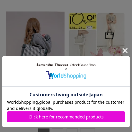
2024.01.31
2023.05.17
近鉄パッセ店
LUMINE大宮店
ベルト金具シリーズまとめ
.*･ﾟベルト金具ハンドバック.*･ﾟ
1
～
10
件
（全
19
件）