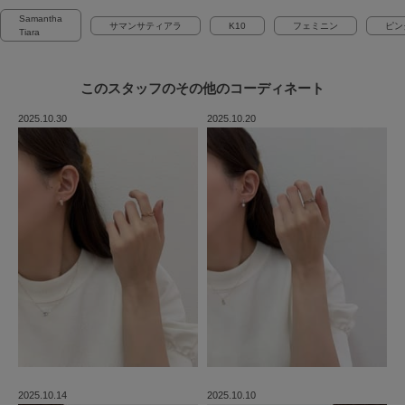
Samantha
サマンサティアラ
K10
フェミニン
ピン
Tiara
このスタッフの
その他のコーディネート
2025.10.30
2025.10.20
2025.10.14
2025.10.10