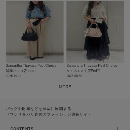
Samantha Thavasa Petit Choice
Samantha Thavasa Petit Choice
浦和パルコ店
hama.
ルミネエスト店
Emi♡
2025.10.14
2025.09.30
MORE
バッグや財布などを豊富に展開する
サマンサタバサ直営のファッション通販サイト
CONTENTS