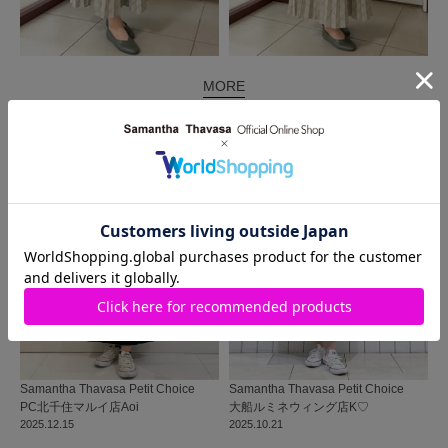
MORE
同じ商品を使った
コーディネート
Samantha Thavasa Petit Choice
Samantha Thavasa Petit Choice
PC北千住マルイ店
Aoi
大船ルミネウィング店
K♡
2025.12.15
2025.10.21