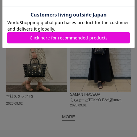
MORE
同じ商品を使った
コーディネート
SAMANTHAVEGA
本社
スタッフ
T✿
ららぽーとTOKYO-BAY店
ʜʀɴ*.
2023.09.02
2023.09.01
MORE