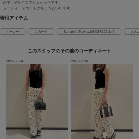
ので、Mサイズでもよかったです。
フーディ・スカートはちょうどいいです。
着用アイテム
パーカー
スカート
SamanthaThavasaUNDER25&No.7
大人
このスタッフの
その他のコーディネート
2025.06.24
2025.06.24