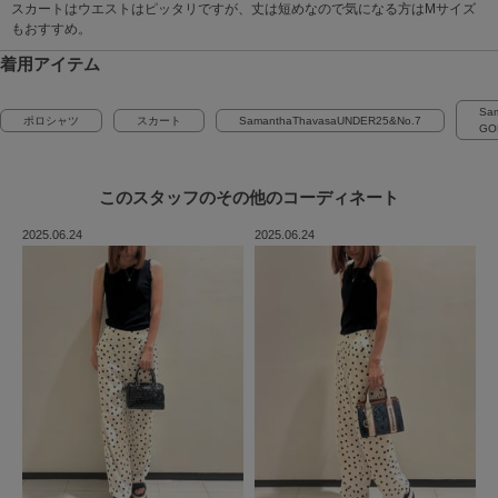
スカートはウエストはピッタリですが、丈は短めなので気になる方はMサイズ
もおすすめ。
着用アイテム
Sa
ポロシャツ
スカート
SamanthaThavasaUNDER25&No.7
GO
このスタッフの
その他のコーディネート
2025.06.24
2025.06.24