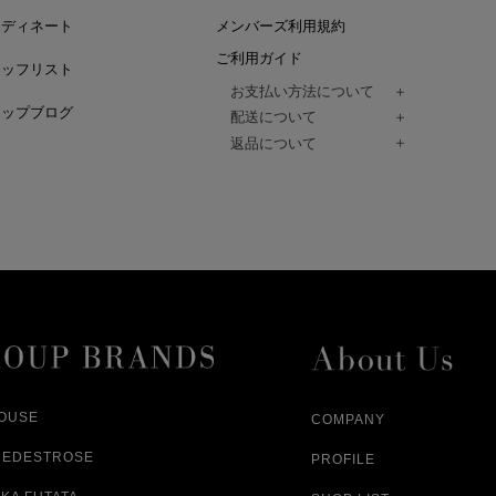
ーディネート
メンバーズ利用規約
ご利用ガイド
タッフリスト
お支払い方法について
ョップブログ
クレジットカード、代金引換、コンビ
配送について
Paidy（翌月払い）、
ご注文商品は、佐川急便にてご注文毎
返品について
amazon payをご利用いただけます。
（一部地域については佐川急便以外の
以下の各号の場合に限り受け付けるもの
ございます。）
絡いただいた場合、
通常はご注文日の翌日以降、3日程度で
返品もしくは交換をお受けします。（
お届けまでの日数はお届け先住所によ
購入者様への返金となります。）
また、天候や道路状況により、指定日
商品が不良品であった場合
ざいますので
ご注文内容と異なる商品が到着した場
あらかじめご了承ください。
配送中に商品が破損した場合
アパレル商品（衣料品） ※交換不可
HOUSE
COMPANY
NEDESTROSE
PROFILE