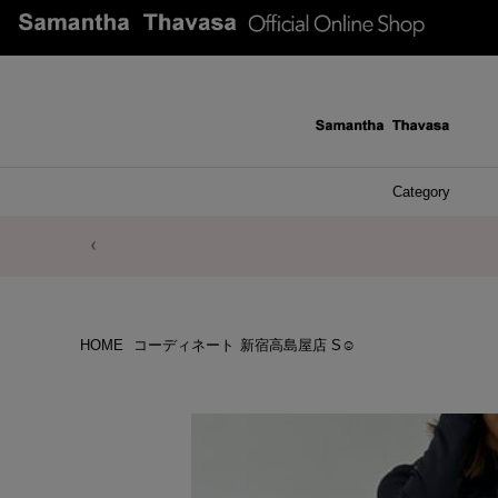
Category
ファッシ
ケース 
アク
ブレ
ネッ
イヤ
イヤ
財布
チ
ア
ト
バ
リ
ピ
HOME
コーディネート
新宿高島屋店 S☺︎