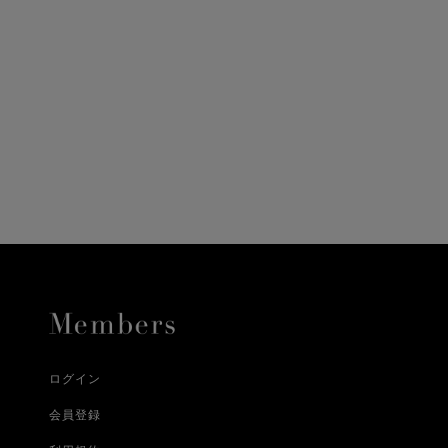
ニ決済（前払い）、
に、配送いたします。
配送業者となる場合が
とし、8日以内にご連
詳しくはこちら
お届けいたします。
プレゼントの場合はご
って異なります。
時に届かない場合もご
合
詳しくはこちら
詳しくはこちら
ログイン
会員登録