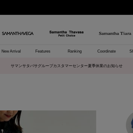
New Arrival
Features
Ranking
Coordinate
S
ョングッズ
/ ポーチ
セサリー
スレット
クレス
リング
ーカフ
/小物
ャーム
パレル
ップス
ッグ
ング
アス
ハンドバッグ
トートバッグ
ショルダーバッグ
ボストンバッグ
リュック/バックパック
ボディバッグ/ウエストポーチ
ウォレットショルダーバッグ
ミニバッグ
キャリーバッグ/スポーツバッグ
パソコンケース/パソコンバッグ
A4対応/通勤通学バッグ
ケアアイテム
バッグその他
長財布
折財布/ミニ財布
コインケース/マルチケース
財布/小物その他
ポーチ
カードケース/名刺入れ
キーケース
パスケース
モバイルグッズ
フラグメントケース
ケース/ポーチその他
ファスナートップチャーム
バッグチャーム
チャームその他
リング
ネックレス
ピアス
イヤリング
イヤーカフ
ブレスレット/バングル
アンクレット
時計
アクセサリーその他
帽子
レッグウェア
ストール
Tシャツ
ネクタイ
傘
アンダーウェア/ソックス
ファッショングッズその他
トップス
ボトム
ワンピース
ジャケット/アウター
ファッショングッズ
アパレルその他
雑貨/インテリア
ホビー/ステーショナリー
雑貨/インテリアその他
ポロシャツ(半袖)
ポロシャツ(長袖)
プルオーバー
パーカー
セーター/ベスト
ワンピース
トップスその他
リング
ピンキーリング
ペアリング
ネックレス
ペアネックレス
サマンサタバサグループカスタマーセンター夏季休業のお知らせ