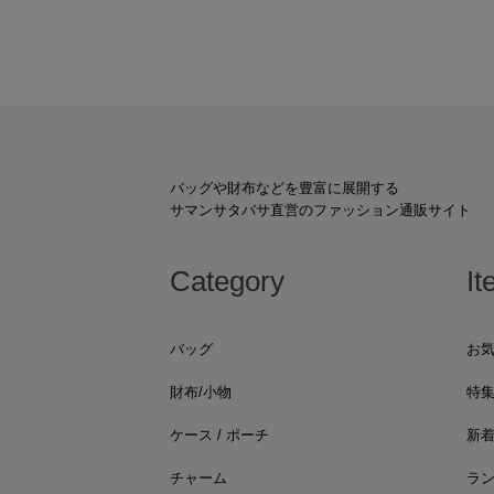
バッグや財布などを豊富に展開する
サマンサタバサ直営のファッション通販サイト
Category
It
バッグ
お
財布/小物
特
ケース / ポーチ
新
チャーム
ラ