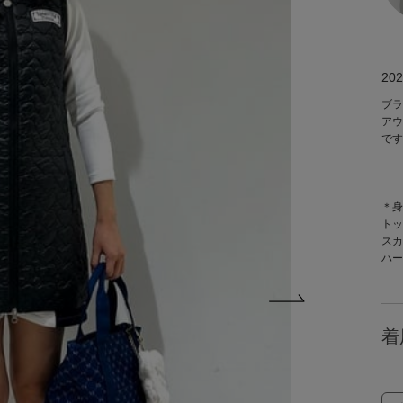
202
ブラ
アウ
です
＊身
トッ
スカ
ハー
着