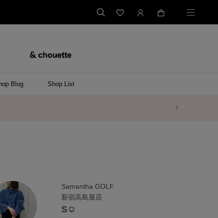
hop Blog
Shop List
Samantha GOLF
新宿高島屋店
S☺︎