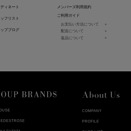
ーディネート
メンバーズ利用規約
ご利用ガイド
タッフリスト
お支払い方法について
ョップブログ
クレジットカード、代金引換、コンビ
配送について
Paidy（翌月払い）、
ご注文商品は、佐川急便にてご注文毎
返品について
amazon payをご利用いただけます。
（一部地域については佐川急便以外の
以下の各号の場合に限り受け付けるもの
ございます。）
絡いただいた場合、
通常はご注文日の翌日以降、3日程度で
返品もしくは交換をお受けします。（
お届けまでの日数はお届け先住所によ
購入者様への返金となります。）
また、天候や道路状況により、指定日
商品が不良品であった場合
ざいますので
ご注文内容と異なる商品が到着した場
あらかじめご了承ください。
配送中に商品が破損した場合
アパレル商品（衣料品） ※交換不可
HOUSE
COMPANY
NEDESTROSE
PROFILE