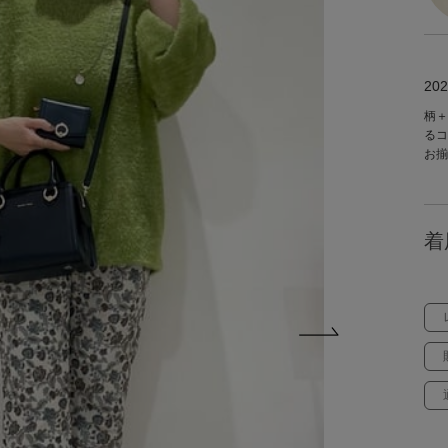
202
柄＋
るコ
お揃
着