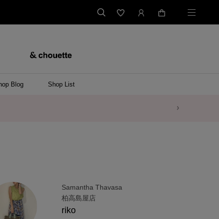
hop Blog
Shop List
Samantha Thavasa
柏高島屋店
riko