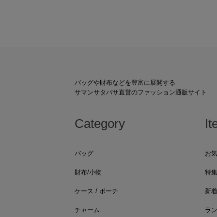
バッグや財布などを豊富に展開する
サマンサタバサ直営のファッション通販サイト
Category
It
バッグ
お
財布/小物
特
ケース / ポーチ
新
チャーム
ラ