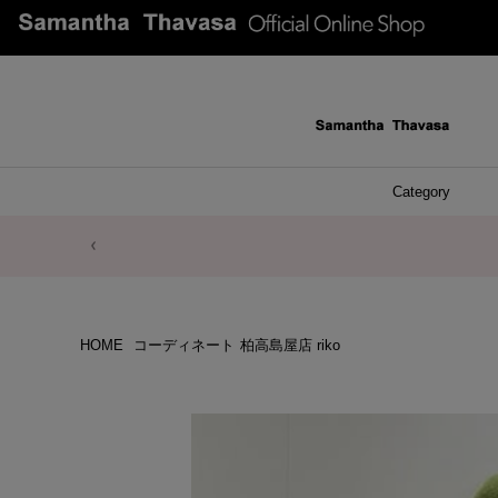
Category
ファッシ
ケース 
アク
ブレ
ネッ
イヤ
イヤ
財布
チ
ア
ト
バ
リ
ピ
HOME
コーディネート
柏高島屋店 riko