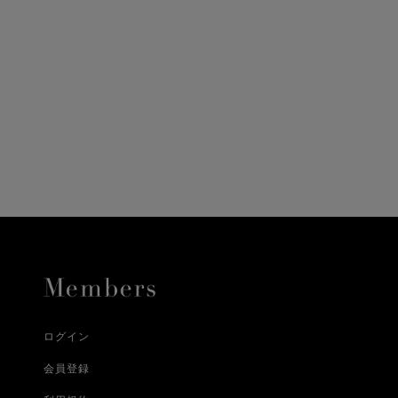
ニ決済（前払い）、
に、配送いたします。
配送業者となる場合が
とし、8日以内にご連
詳しくはこちら
お届けいたします。
プレゼントの場合はご
って異なります。
時に届かない場合もご
合
詳しくはこちら
詳しくはこちら
ログイン
会員登録