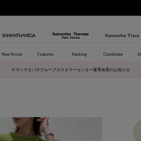
New Arrival
Features
Ranking
Coordinate
S
ョングッズ
/ ポーチ
セサリー
スレット
クレス
リング
ーカフ
/小物
ャーム
パレル
ップス
ッグ
ング
アス
ハンドバッグ
トートバッグ
ショルダーバッグ
ボストンバッグ
リュック/バックパック
ボディバッグ/ウエストポーチ
ウォレットショルダーバッグ
ミニバッグ
キャリーバッグ/スポーツバッグ
パソコンケース/パソコンバッグ
A4対応/通勤通学バッグ
ケアアイテム
バッグその他
長財布
折財布/ミニ財布
コインケース/マルチケース
財布/小物その他
ポーチ
カードケース/名刺入れ
キーケース
パスケース
モバイルグッズ
フラグメントケース
ケース/ポーチその他
ファスナートップチャーム
バッグチャーム
チャームその他
リング
ネックレス
ピアス
イヤリング
イヤーカフ
ブレスレット/バングル
アンクレット
時計
アクセサリーその他
帽子
レッグウェア
ストール
Tシャツ
ネクタイ
傘
アンダーウェア/ソックス
ファッショングッズその他
トップス
ボトム
ワンピース
ジャケット/アウター
ファッショングッズ
アパレルその他
雑貨/インテリア
ホビー/ステーショナリー
雑貨/インテリアその他
ポロシャツ(半袖)
ポロシャツ(長袖)
プルオーバー
パーカー
セーター/ベスト
ワンピース
トップスその他
リング
ピンキーリング
ペアリング
ネックレス
ペアネックレス
サマンサタバサグループカスタマーセンター夏季休業のお知らせ