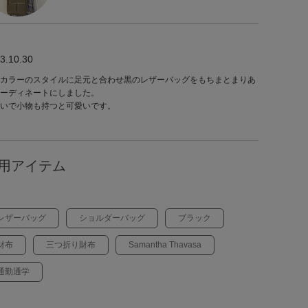
3.10.30
カラーのスタイルに足元と合わせ黒のレザーバッグをもちまとまりあ
ーディネートにしました。
いで小物も持つと可愛いです。
用アイテム
レザーバッグ
ショルダーバッグ
ブラック
財布
三つ折り財布
Samantha Thavasa
通勤通学