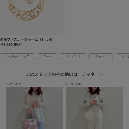
星座ファスナーチャーム（しし座）
￥3,080(税込)
ショルダーバッグ
2way
ミニバッグ
チャーム
ミニ
このスタッフの
その他のコーディネート
2024.03.08
2024.03.05