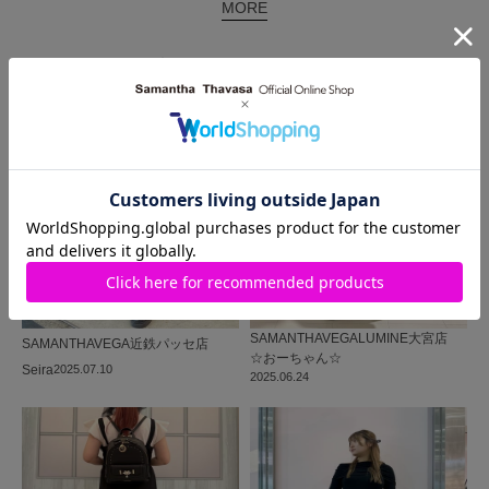
MORE
同じ商品を使った
コーディネート
SAMANTHAVEGA
LUMINE大宮店
SAMANTHAVEGA
近鉄パッセ店
☆おーちゃん☆
Seira
2025.07.10
2025.06.24