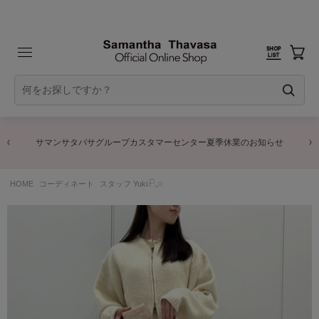
サマンサタバサグループカスタマーセンター夏季休業のお知らせ
HOME
コーディネート
スタッフ Yuki𓍯𓈒𓏸︎︎︎︎