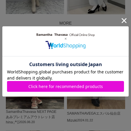
MORE
同じ商品を使った
コーディネート
SamanthaThavasa NEXT PAGE
SAMANTHAVEGA
エスパル仙台店
あみプレミアムアウトレット店
Mizuki
2024.01.22
hina◌̥*⃝̣
2026.06.20