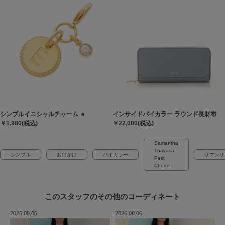
シンプルイニシャルチャーム ｅ
インサイドバイカラー ラウンド長財布
￥1,980(税込)
￥22,000(税込)
Samantha
Thavasa
シンプル
お出かけ
バイカラー
サマンサ
Petit
Choice
このスタッフの
その他のコーディネート
2026.08.06
2026.08.06