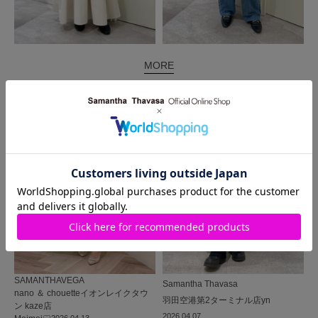
MORE
同じ商品を使った
コーディネート
SAMANTHAVEGA
Samantha Thavasa
nano ＆ chouetteイオンレイクタウ
羽田空港第2ターミナル店
yn
ン kaze店
2026.04.07
2026.04.13