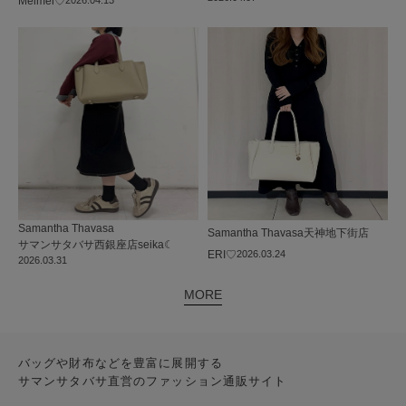
Meimei♡
Samantha Thavasa
Samantha Thavasa
天神地下街店
サマンサタバサ西銀座店
seika☾
ERI♡
2026.03.24
2026.03.31
MORE
バッグや財布などを豊富に展開する
サマンサタバサ直営のファッション通販サイト