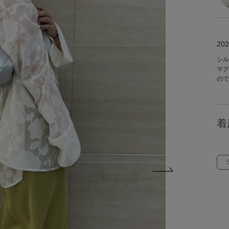
202
シル
マグ
ので
着