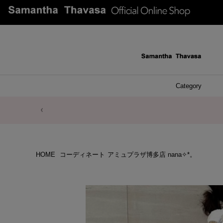
Category
ファッシ
ケース 
アク
ブレ
ネッ
イヤ
イヤ
財布
チ
ア
ト
バ
リ
ピ
HOME
コーディネート
アミュプラザ博多店 nana✧*。