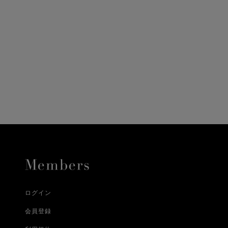
ニ決済（前払い）、
に、配送いたします。
配送業者となる場合が
とし、8日以内にご連
詳しくはこちら
お届けいたします。
プレゼントの場合はご
って異なります。
時に届かない場合もご
合
詳しくはこちら
詳しくはこちら
ログイン
会員登録