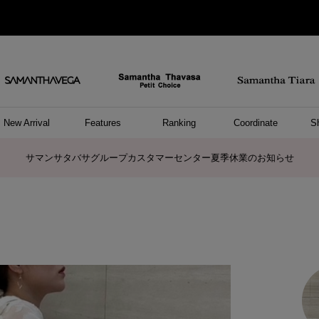
New Arrival
Features
Ranking
Coordinate
S
ョングッズ
/ ポーチ
セサリー
スレット
クレス
リング
ーカフ
/小物
ャーム
パレル
ップス
ッグ
ング
アス
ハンドバッグ
トートバッグ
ショルダーバッグ
ボストンバッグ
リュック/バックパック
ボディバッグ/ウエストポーチ
ウォレットショルダーバッグ
ミニバッグ
キャリーバッグ/スポーツバッグ
パソコンケース/パソコンバッグ
A4対応/通勤通学バッグ
ケアアイテム
バッグその他
長財布
折財布/ミニ財布
コインケース/マルチケース
財布/小物その他
ポーチ
カードケース/名刺入れ
キーケース
パスケース
モバイルグッズ
フラグメントケース
ケース/ポーチその他
ファスナートップチャーム
バッグチャーム
チャームその他
リング
ネックレス
ピアス
イヤリング
イヤーカフ
ブレスレット/バングル
アンクレット
時計
アクセサリーその他
帽子
レッグウェア
ストール
Tシャツ
ネクタイ
傘
アンダーウェア/ソックス
ファッショングッズその他
トップス
ボトム
ワンピース
ジャケット/アウター
ファッショングッズ
アパレルその他
雑貨/インテリア
ホビー/ステーショナリー
雑貨/インテリアその他
ポロシャツ(半袖)
ポロシャツ(長袖)
プルオーバー
パーカー
セーター/ベスト
ワンピース
トップスその他
リング
ピンキーリング
ペアリング
ネックレス
ペアネックレス
サマンサタバサグループカスタマーセンター夏季休業のお知らせ