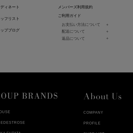
ーディネート
メンバーズ利用規約
ご利用ガイド
タッフリスト
お支払い方法について
ョップブログ
クレジットカード、代金引換、コンビ
配送について
Paidy（翌月払い）、
ご注文商品は、佐川急便にてご注文毎
返品について
amazon payをご利用いただけます。
（一部地域については佐川急便以外の
以下の各号の場合に限り受け付けるもの
ございます。）
絡いただいた場合、
通常はご注文日の翌日以降、3日程度で
返品もしくは交換をお受けします。（
お届けまでの日数はお届け先住所によ
購入者様への返金となります。）
また、天候や道路状況により、指定日
商品が不良品であった場合
ざいますので
ご注文内容と異なる商品が到着した場
あらかじめご了承ください。
配送中に商品が破損した場合
アパレル商品（衣料品） ※交換不可
HOUSE
COMPANY
NEDESTROSE
PROFILE