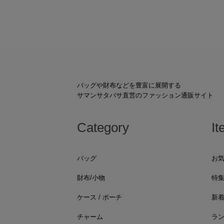
バッグや財布などを豊富に展開する
サマンサタバサ直営のファッション通販サイト
Category
It
バッグ
お
財布/小物
特
ケース / ポーチ
新
チャーム
ラ