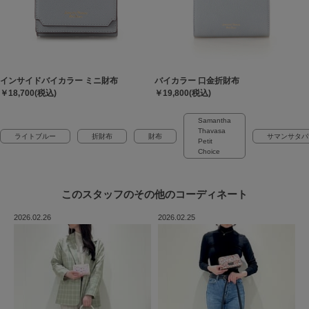
インサイドバイカラー ミニ財布
バイカラー 口金折財布
￥18,700(税込)
￥19,800(税込)
Samantha
Thavasa
ライトブルー
折財布
財布
サマンサタバ
Petit
Choice
このスタッフの
その他のコーディネート
2026.02.26
2026.02.25