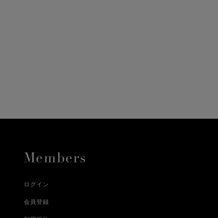
ニ決済（前払い）、
に、配送いたします。
配送業者となる場合が
とし、8日以内にご連
詳しくはこちら
お届けいたします。
プレゼントの場合はご
って異なります。
時に届かない場合もご
合
詳しくはこちら
詳しくはこちら
ログイン
会員登録