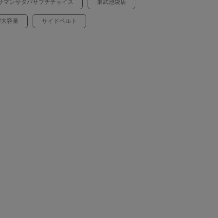
サマンサタバサプチチョイス
東武池袋店
#大容量
サイドベルト