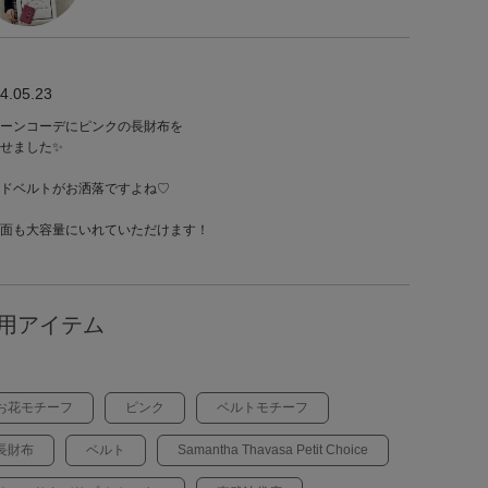
4.05.23
ーンコーデにピンクの長財布を
せました✨️
ドベルトがお洒落ですよね♡
面も大容量にいれていただけます！
用アイテム
お花モチーフ
ピンク
ベルトモチーフ
長財布
ベルト
Samantha Thavasa Petit Choice