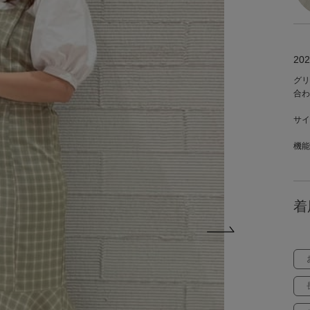
202
グリ
合わ
サイ
機能
着