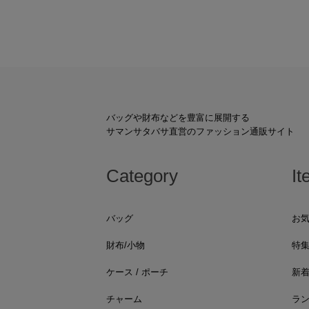
バッグや財布などを豊富に展開する
サマンサタバサ直営のファッション通販サイト
Category
It
バッグ
お
財布/小物
特
ケース / ポーチ
新
チャーム
ラ