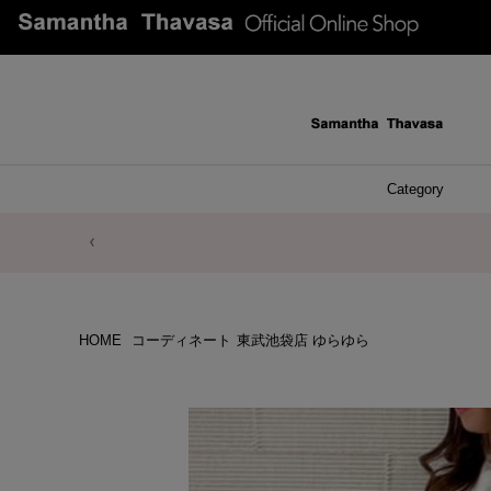
Category
ファッシ
ケース 
アク
ブレ
ネッ
イヤ
イヤ
財布
チ
ア
ト
バ
リ
ピ
HOME
コーディネート
東武池袋店 ゆらゆら