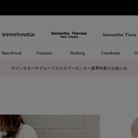
New Arrival
Features
Ranking
Coordinate
S
ョングッズ
/ ポーチ
セサリー
スレット
クレス
リング
ーカフ
/小物
ャーム
パレル
ップス
ッグ
ング
アス
ハンドバッグ
トートバッグ
ショルダーバッグ
ボストンバッグ
リュック/バックパック
ボディバッグ/ウエストポーチ
ウォレットショルダーバッグ
ミニバッグ
キャリーバッグ/スポーツバッグ
パソコンケース/パソコンバッグ
A4対応/通勤通学バッグ
ケアアイテム
バッグその他
長財布
折財布/ミニ財布
コインケース/マルチケース
財布/小物その他
ポーチ
カードケース/名刺入れ
キーケース
パスケース
モバイルグッズ
フラグメントケース
ケース/ポーチその他
ファスナートップチャーム
バッグチャーム
チャームその他
リング
ネックレス
ピアス
イヤリング
イヤーカフ
ブレスレット/バングル
アンクレット
時計
アクセサリーその他
帽子
レッグウェア
ストール
Tシャツ
ネクタイ
傘
アンダーウェア/ソックス
ファッショングッズその他
トップス
ボトム
ワンピース
ジャケット/アウター
ファッショングッズ
アパレルその他
雑貨/インテリア
ホビー/ステーショナリー
雑貨/インテリアその他
ポロシャツ(半袖)
ポロシャツ(長袖)
プルオーバー
パーカー
セーター/ベスト
ワンピース
トップスその他
リング
ピンキーリング
ペアリング
ネックレス
ペアネックレス
サマンサタバサグループカスタマーセンター夏季休業のお知らせ