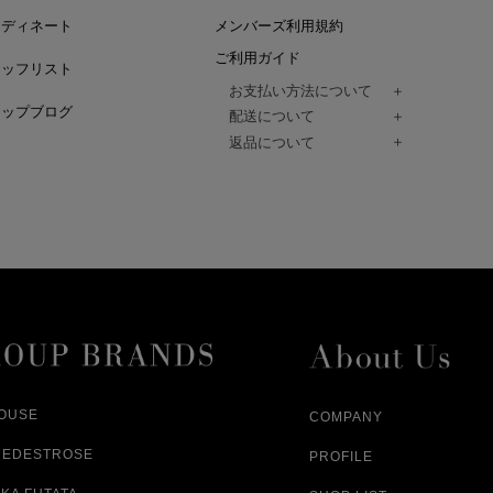
ーディネート
メンバーズ利用規約
ご利用ガイド
タッフリスト
お支払い方法について
ョップブログ
クレジットカード、代金引換、コンビ
配送について
Paidy（翌月払い）、
ご注文商品は、佐川急便にてご注文毎
返品について
amazon payをご利用いただけます。
（一部地域については佐川急便以外の
以下の各号の場合に限り受け付けるもの
ございます。）
絡いただいた場合、
通常はご注文日の翌日以降、3日程度で
返品もしくは交換をお受けします。（
お届けまでの日数はお届け先住所によ
購入者様への返金となります。）
また、天候や道路状況により、指定日
商品が不良品であった場合
ざいますので
ご注文内容と異なる商品が到着した場
あらかじめご了承ください。
配送中に商品が破損した場合
アパレル商品（衣料品） ※交換不可
HOUSE
COMPANY
NEDESTROSE
PROFILE