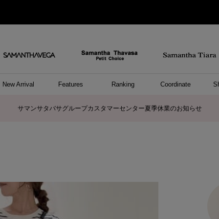
New Arrival
Features
Ranking
Coordinate
S
ョングッズ
/ ポーチ
セサリー
スレット
クレス
リング
ーカフ
/小物
ャーム
パレル
ップス
ッグ
ング
アス
ハンドバッグ
トートバッグ
ショルダーバッグ
ボストンバッグ
リュック/バックパック
ボディバッグ/ウエストポーチ
ウォレットショルダーバッグ
ミニバッグ
キャリーバッグ/スポーツバッグ
パソコンケース/パソコンバッグ
A4対応/通勤通学バッグ
ケアアイテム
バッグその他
長財布
折財布/ミニ財布
コインケース/マルチケース
財布/小物その他
ポーチ
カードケース/名刺入れ
キーケース
パスケース
モバイルグッズ
フラグメントケース
ケース/ポーチその他
ファスナートップチャーム
バッグチャーム
チャームその他
リング
ネックレス
ピアス
イヤリング
イヤーカフ
ブレスレット/バングル
アンクレット
時計
アクセサリーその他
帽子
レッグウェア
ストール
Tシャツ
ネクタイ
傘
アンダーウェア/ソックス
ファッショングッズその他
トップス
ボトム
ワンピース
ジャケット/アウター
ファッショングッズ
アパレルその他
雑貨/インテリア
ホビー/ステーショナリー
雑貨/インテリアその他
ポロシャツ(半袖)
ポロシャツ(長袖)
プルオーバー
パーカー
セーター/ベスト
ワンピース
トップスその他
リング
ピンキーリング
ペアリング
ネックレス
ペアネックレス
サマンサタバサグループカスタマーセンター夏季休業のお知らせ