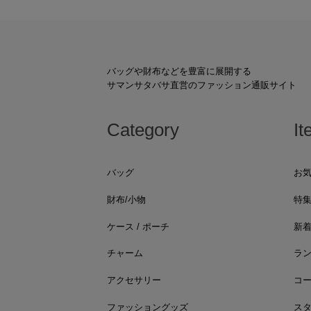
バッグや財布などを豊富に展開する
サマンサタバサ直営のファッション通販サイト
Category
It
バッグ
お
財布/小物
特
ケース / ポーチ
新
チャーム
ラ
アクセサリー
コ
ファッショングッズ
ス