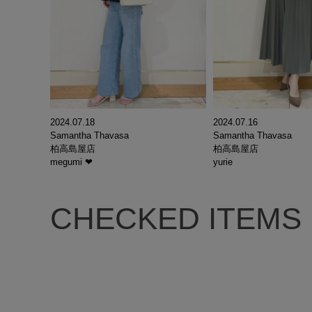
2024.07.18
2024.07.16
Samantha Thavasa
Samantha Thavasa
柏高島屋店
柏高島屋店
megumi ❤︎
yurie
CHECKED ITEMS