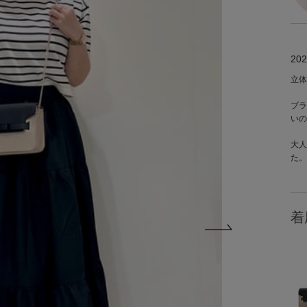
202
立体
ブラ
いの
大人
た。
着