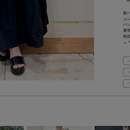
新
ュ
バッ
通常
税
→ ￥