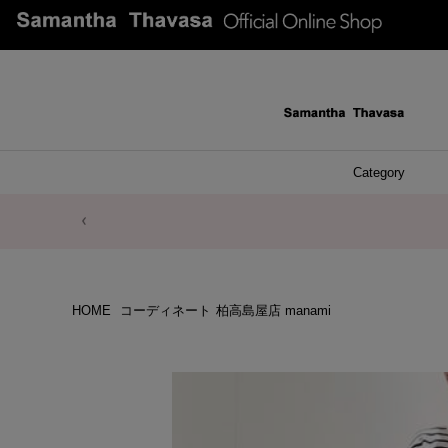
Category
ファッシ
ケース 
アク
ブレ
ネッ
イヤ
イヤ
財布
チ
ア
ト
バ
リ
ピ
HOME
コーディネート
柏高島屋店 manami