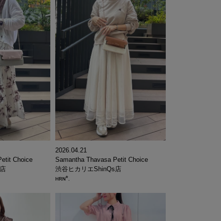
2026.04.21
Samantha Thavasa Petit Choice
etit Choice
渋谷ヒカリエShinQs店
s店
ʜʀɴ*.