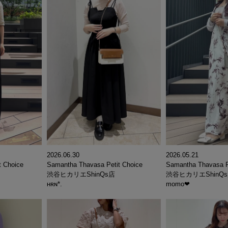
2026.06.30
2026.05.21
Samantha Thavasa Petit Choice
t Choice
Samantha Thavasa P
渋谷ヒカリエShinQs店
渋谷ヒカリエShinQ
ʜʀɴ*.
momo‪‪❤︎‬