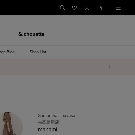
hop Blog
Shop List
Samantha Thavasa
柏高島屋店
manami