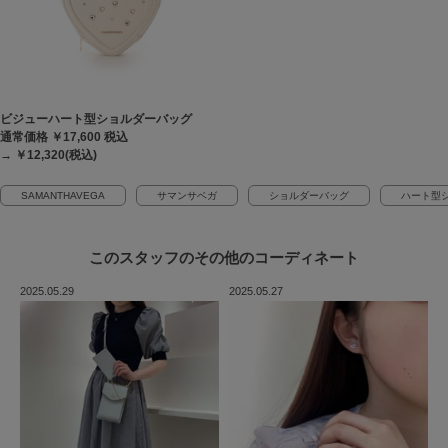
ビジューハート型ショルダーバッグ
通常価格 ￥17,600
税込
→ ￥12,320(税込)
SAMANTHAVEGA
サマンサベガ
ショルダーバッグ
ハート型
このスタッフの
その他のコーディネート
2025.05.29
2025.05.27