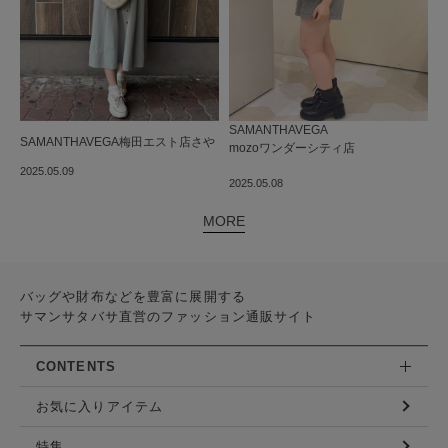
SAMANTHAVEGA
SAMANTHAVEGA
梅田エスト店
さや
mozoワンダーシティ店
 ︎︎ ︎︎ ︎︎ ︎︎ ︎︎ ︎︎ ︎︎ ︎︎ ︎︎
2025.05.09
2025.05.08
MORE
バッグや財布などを豊富に展開する
サマンサタバサ直営のファッション通販サイト
CONTENTS
お気に入りアイテム
特集