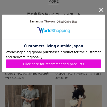
MORE
同じ商品を使った
コーディネート
SAMANTHAVEGA
SHIBUYA109店
SAMANTHAVEGA
近鉄パッセ店
Yuki
M‪‪❤︎‬K
2026.05.21
2025.05.12