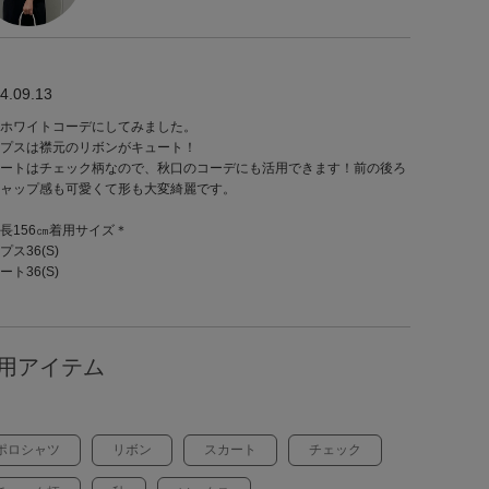
4.09.13
ホワイトコーデにしてみました。
プスは襟元のリボンがキュート！
ートはチェック柄なので、秋口のコーデにも活用できます！前の後ろ
ャップ感も可愛くて形も大変綺麗です。
長156㎝着用サイズ＊
プス36(S)
ート36(S)
用アイテム
ポロシャツ
リボン
スカート
チェック