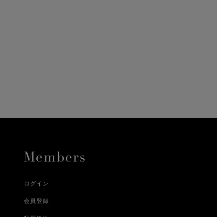
ニ決済（前払い）、
に、配送いたします。
配送業者となる場合が
とし、8日以内にご連
詳しくはこちら
お届けいたします。
プレゼントの場合はご
って異なります。
時に届かない場合もご
合
詳しくはこちら
詳しくはこちら
ログイン
会員登録