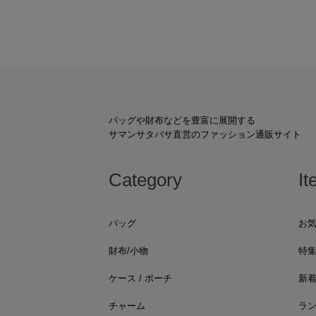
バッグや財布などを豊富に展開する
サマンサタバサ直営のファッション通販サイト
Category
It
バッグ
お
財布/小物
特
ケース / ポーチ
新
チャーム
ラ