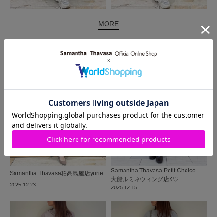
MORE
同じ商品を使った
コーディネート
Samantha Thavasa Petit Choice
Samantha Thavasa
柏高島屋店
yurie
大船ルミネウィング店
K♡
2025.12.23
2025.12.15